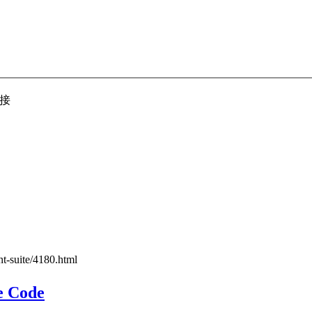
接
nt-suite/4180.html
 Code