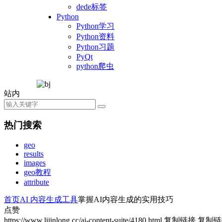
dede标签
Python
Python学习
Python资料
Python习题
PyQt
python爬虫
站内
热门搜索
geo
results
images
geo教程
attribute
首页
AI 内容生成工具
掌握AI内容生成的实用技巧
点赞
https://www.lijinlong.cc/ai-content-suite/4180.html
复制链接
复制链