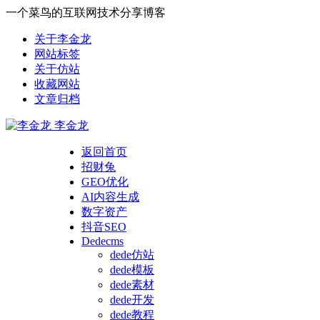
一个菜鸟的互联网技术分享博客
关于李金龙
网站标签
关于仿站
收藏网站
文章归档
李金龙
返回首页
招财兔
GEO优化
AI内容生成
数字资产
抖音SEO
Dedecms
dede仿站
dede模板
dede素材
dede开发
dede教程