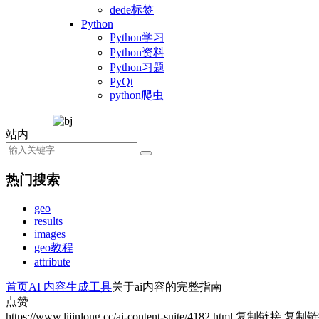
dede标签
Python
Python学习
Python资料
Python习题
PyQt
python爬虫
站内
热门搜索
geo
results
images
geo教程
attribute
首页
AI 内容生成工具
关于ai内容的完整指南
点赞
https://www.lijinlong.cc/ai-content-suite/4182.html
复制链接
复制链