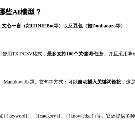
持哪些AI模型？
、
文心一言（如ERNIEBot等）
以及
豆包（如Doubaopro等）
。
用TXT/CSV格式，
最多支持100个关键词/任务
。并且采用异
、Markdown标题、首句等方式；可以
自动插入关键词链接
，这
yword}}、{{category}}、{{knowledge}}等。它还提