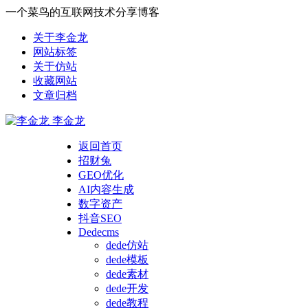
一个菜鸟的互联网技术分享博客
关于李金龙
网站标签
关于仿站
收藏网站
文章归档
李金龙
返回首页
招财兔
GEO优化
AI内容生成
数字资产
抖音SEO
Dedecms
dede仿站
dede模板
dede素材
dede开发
dede教程