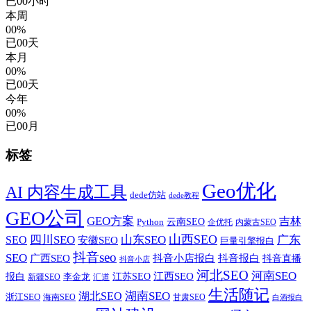
已
00
小时
本周
00%
已
00
天
本月
00%
已
00
天
今年
00%
已
00
月
标签
Geo优化
AI 内容生成工具
dede仿站
dede教程
GEO公司
GEO方案
吉林
云南SEO
Python
企优托
内蒙古SEO
山西SEO
SEO
四川SEO
山东SEO
广东
安徽SEO
巨量引擎报白
抖音seo
SEO
广西SEO
抖音小店报白
抖音报白
抖音直播
抖音小店
河北SEO
河南SEO
江西SEO
报白
李金龙
江苏SEO
新疆SEO
汇道
生活随记
湖南SEO
湖北SEO
浙江SEO
甘肃SEO
海南SEO
白酒报白