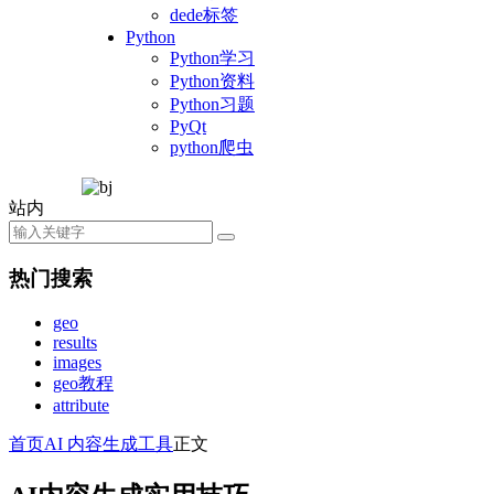
dede标签
Python
Python学习
Python资料
Python习题
PyQt
python爬虫
站内
热门搜索
geo
results
images
geo教程
attribute
首页
AI 内容生成工具
正文