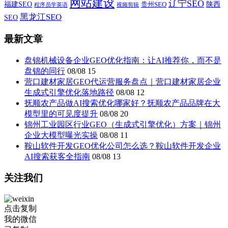
网站建设
辽宁SEO
福建SEO
贵州SEO
陕西
程序员学英语
视频剪辑
黑龙江SEO
SEO
最新文章
盘锦机械设备企业GEO优化指南：让AI推荐你，而不是
盘锦的同行
08/08
15
营口建材家居GEO代运营服务盘点｜营口建材家居企业
生成式引擎优化落地路径
08/08
12
抚顺农产品做AI搜索优化哪家好？抚顺农产品品牌在大
模型里的可见度提升
08/08
20
锦州工业园区行业GEO（生成式引擎优化）方案｜锦州
企业大模型曝光实操
08/08
11
鞍山软件开发GEO优化公司怎么选？鞍山软件开发企业
AI搜索获客全指南
08/08
13
关注我们
点击复制
我的微信