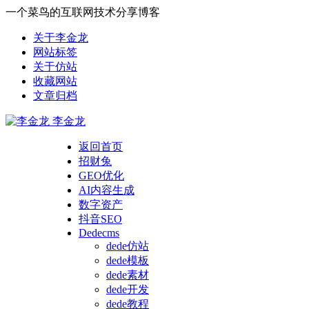
一个菜鸟的互联网技术分享博客
关于李金龙
网站标签
关于仿站
收藏网站
文章归档
李金龙
返回首页
招财兔
GEO优化
AI内容生成
数字资产
抖音SEO
Dedecms
dede仿站
dede模板
dede素材
dede开发
dede教程