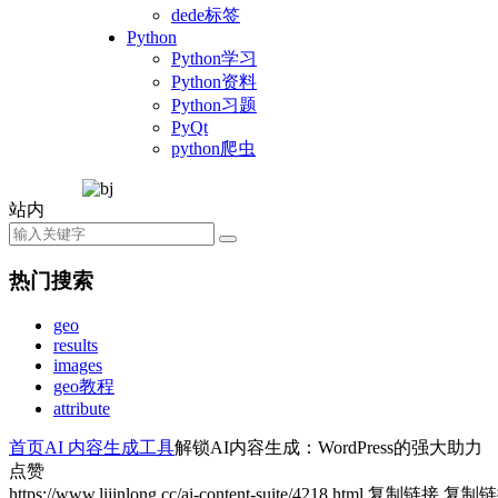
dede标签
Python
Python学习
Python资料
Python习题
PyQt
python爬虫
站内
热门搜索
geo
results
images
geo教程
attribute
首页
AI 内容生成工具
解锁AI内容生成：WordPress的强大助力
点赞
https://www.lijinlong.cc/ai-content-suite/4218.html
复制链接
复制链