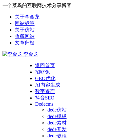
一个菜鸟的互联网技术分享博客
关于李金龙
网站标签
关于仿站
收藏网站
文章归档
李金龙
返回首页
招财兔
GEO优化
AI内容生成
数字资产
抖音SEO
Dedecms
dede仿站
dede模板
dede素材
dede开发
dede教程