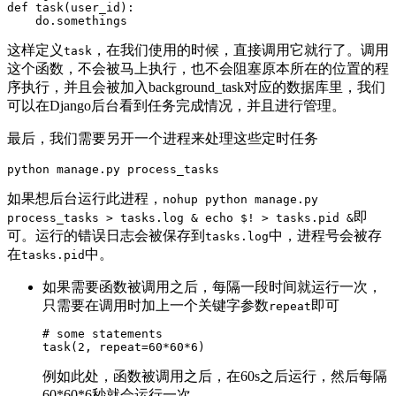
def
task
(
user_id
)
:
    do
.
这样定义
，在我们使用的时候，直接调用它就行了。调用
task
这个函数，不会被马上执行，也不会阻塞原本所在的位置的程
序执行，并且会被加入background_task对应的数据库里，我们
可以在Django后台看到任务完成情况，并且进行管理。
最后，我们需要另开一个进程来处理这些定时任务
如果想后台运行此进程，
nohup python manage.py
即
process_tasks > tasks.log & echo $! > tasks.pid &
可。运行的错误日志会被保存到
中，进程号会被存
tasks.log
在
中。
tasks.pid
如果需要函数被调用之后，每隔一段时间就运行一次，
只需要在调用时加上一个关键字参数
即可
repeat
# some statements
task
(
2
,
 repeat
=
60
*
60
*
6
)
例如此处，函数被调用之后，在60s之后运行，然后每隔
60*60*6秒就会运行一次。