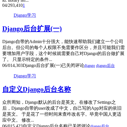
ld: library no...
04/29
3,410
1
Django学习
Django后台扩展(一)
Django自带的Admin十分强大，能快速帮助我们建立一个公司
后台。但公司的每个人权限不免需要作区分，并且可能我们需
要增加用户字段，这个时候就需要自己对Django的后台做扩展
了。 只显示特定的条件...
06/01
4,303
Django后台扩展(一)
已关闭评论
django
django后台
Django学习
自定义Django后台名称
众所周知，Django默认的后台是英文。在修改了Settings之
后，Django自带的user改成了中文，自己写的App对应的依旧
是英文。 于是花了一些时间来查咋改名字。毕竟中国人更适
应中文。 修改...
06/01
5,423
自定义Django后台名称
已关闭评论
django后台