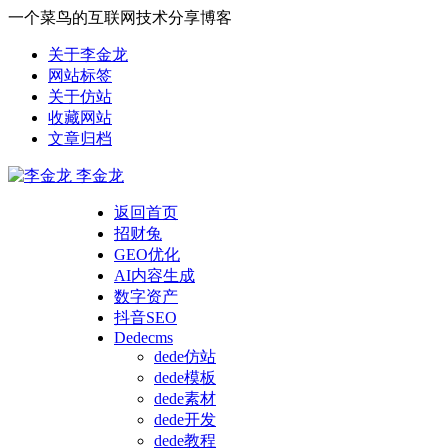
一个菜鸟的互联网技术分享博客
关于李金龙
网站标签
关于仿站
收藏网站
文章归档
李金龙
返回首页
招财兔
GEO优化
AI内容生成
数字资产
抖音SEO
Dedecms
dede仿站
dede模板
dede素材
dede开发
dede教程