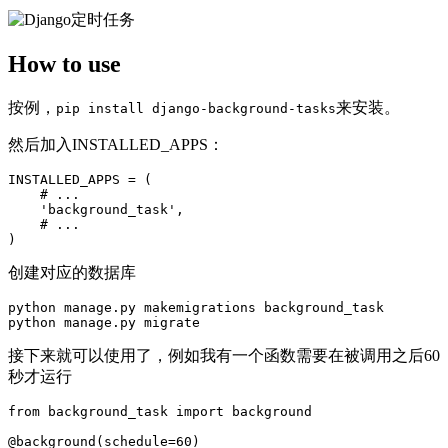
How to use
按例，
来安装。
pip install django-background-tasks
然后加入INSTALLED_APPS：
INSTALLED_APPS 
=
(
# ...
'background_task'
,
# ...
)
创建对应的数据库
python manage
.
py makemigrations background_task

python manage
.
接下来就可以使用了，例如我有一个函数需要在被调用之后60
秒才运行
from
 background_task 
import
 background

@background
(
schedule
=
60
)