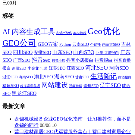
已
00
月
标签
Geo优化
AI 内容生成工具
dede仿站
dede教程
GEO公司
GEO方案
吉林
云南SEO
Python
企优托
内蒙古SEO
山西SEO
SEO
四川SEO
山东SEO
广东
安徽SEO
巨量引擎报白
抖音seo
SEO
广西SEO
抖音小店报白
抖音报白
抖音直播
抖音小店
河北SEO
河南SEO
江西SEO
报白
李金龙
江苏SEO
新疆SEO
汇道
生活随记
湖南SEO
湖北SEO
浙江SEO
甘肃SEO
海南SEO
白酒报白
网站建设
辽宁SEO
福建SEO
贵州SEO
陕西
程序员学英语
视频剪辑
黑龙江SEO
SEO
最新文章
盘锦机械设备企业GEO优化指南：让AI推荐你，而不是
盘锦的同行
08/08
10
营口建材家居GEO代运营服务盘点｜营口建材家居企业