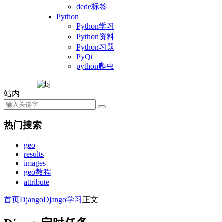
dede标签
Python
Python学习
Python资料
Python习题
PyQt
python爬虫
站内
热门搜索
geo
results
images
geo教程
attribute
首页
Django
Django学习
正文