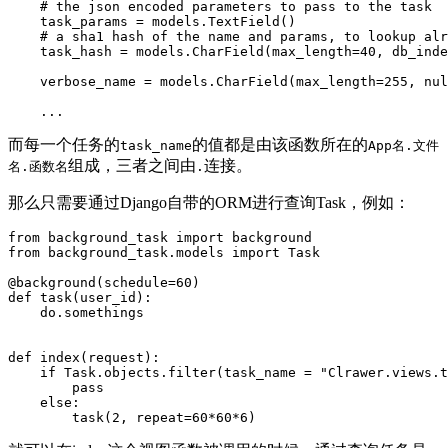
# the json encoded parameters to pass to the task
    task_params 
=
 models
.
TextField
(
)
# a sha1 hash of the name and params, to lookup alr
    task_hash 
=
 models
.
CharField
(
max_length
=
40
,
 db_inde
    verbose_name 
=
 models
.
CharField
(
max_length
=
255
,
 nul
.
.
.
而每一个任务的
的值都是由该函数所在的
task_name
App名.文件
组成，三者之间由
连接。
名.函数名
.
那么只需要通过Django自带的ORM进行查询Task，例如：
from
 background_task 
import
from
 background_task
.
models 
import
 Task

@background
(
schedule
=
60
)
def
task
(
user_id
)
:
    do
.
somethings

def
index
(
request
)
:
if
 Task
.
objects
.
filter
(
task_name 
=
"Clrawer.views.t
pass
else
:
        task
(
2
,
 repeat
=
60
*
60
*
6
)