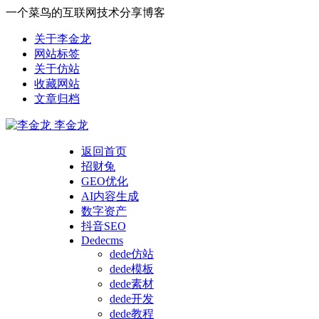
一个菜鸟的互联网技术分享博客
关于李金龙
网站标签
关于仿站
收藏网站
文章归档
李金龙
返回首页
招财兔
GEO优化
AI内容生成
数字资产
抖音SEO
Dedecms
dede仿站
dede模板
dede素材
dede开发
dede教程