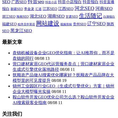
抖音seo
SEO
广西SEO
抖音小店报白
抖音报白
抖音直播
抖音小店
河北SEO
河南SEO
江西SEO
报白
李金龙
江苏SEO
新疆SEO
汇道
生活随记
湖南SEO
湖北SEO
浙江SEO
甘肃SEO
海南SEO
白酒报白
网站建设
辽宁SEO
福建SEO
贵州SEO
陕西
程序员学英语
视频剪辑
黑龙江SEO
SEO
最新文章
盘锦机械设备企业GEO优化指南：让AI推荐你，而不是
盘锦的同行
08/08
13
营口建材家居GEO代运营服务盘点｜营口建材家居企业
生成式引擎优化落地路径
08/08
11
抚顺农产品做AI搜索优化哪家好？抚顺农产品品牌在大
模型里的可见度提升
08/08
19
锦州工业园区行业GEO（生成式引擎优化）方案｜锦州
企业大模型曝光实操
08/08
11
鞍山软件开发GEO优化公司怎么选？鞍山软件开发企业
AI搜索获客全指南
08/08
11
关注我们