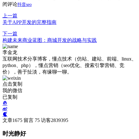
闭评论
抖音seo
上一篇
关于APP开发的完整指南
下一篇
构建未来商业蓝图：商城开发的战略与实践
李金龙
互联网技术分享博客，懂点技术（仿站、建站、前端、linux、
python、php），懂点营销（seo优化、搜索引擎营销、竞
价），善于扯淡，有缘聊一聊。
点击复制
我的微信
已复制
文章
1675
留言
75
访客
2839395
时光静好