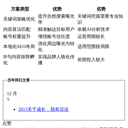
方案类型
优势
劣势
提升自然搜索曝光
关键词挖掘需要专业知
关键词策略优化
率
识
内容算法匹配
精准触达目标用户
依赖AI分析技术
账号权重提升
增强账号信任度
运营周期较长
强化周边曝光与转
本地化SEO布局
适用范围较局限
化
IP与内容矩阵孵
实现品牌人格化传
前期投入较大
化
播
历年同日文章
12 月
5
2013
关于成长，我有话说
点赞