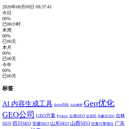
2026年08月09日 09:37:42
今日
00%
已
00
小时
本周
00%
已
00
天
本月
00%
已
00
天
今年
00%
已
00
月
标签
Geo优化
AI 内容生成工具
dede仿站
dede教程
GEO公司
GEO方案
吉林
云南SEO
Python
企优托
内蒙古SEO
山西SEO
SEO
四川SEO
山东SEO
广东
安徽SEO
巨量引擎报白