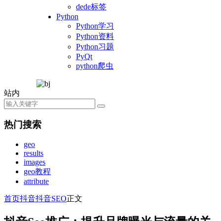
dede标签
Python
Python学习
Python资料
Python习题
PyQt
python爬虫
站内
热门搜索
geo
results
images
geo教程
attribute
首页
抖音
抖音SEO
正文