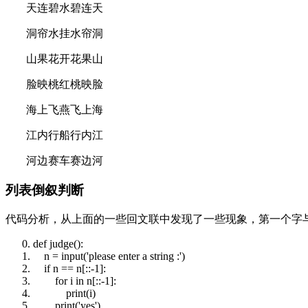
天连碧水碧连天
洞帘水挂水帘洞
山果花开花果山
脸映桃红桃映脸
海上飞燕飞上海
江内行船行内江
河边赛车赛边河
列表倒叙判断
代码分析，从上面的一些回文联中发现了一些现象，第一个字
def
judge():
n =
input
('please enter a
string
:')
if
n == n[::-1]:
for
i
in
n[::-1]:
print
(i)
print
('yes')