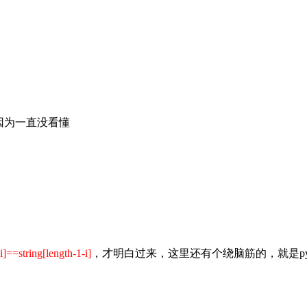
因为一直没看懂
[i]==
string
[length-1-i]
，才明白过来，这里还有个绕脑筋的，就是py