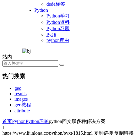
dede标签
Python
Python学习
Python资料
Python习题
PyQt
python爬虫
站内
热门搜索
geo
results
images
geo教程
attribute
首页
Python
Python习题
python回文联多种解决方案
1
https://www.lijinlong.cc/python/pyxt/1815.html
复制链接
复制链接