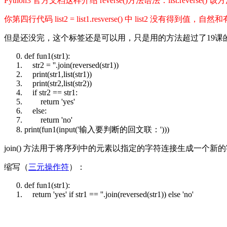
Python3 官方文档这样介绍 reverse()方法语法：list.re
你第四行代码 list2 = list1.resverse() 中 list2 没有
但是还没完，这个标签还是可以用，只是用的方法超过了19课
def
fun1(str1):
str2 = ''.join(reversed(str1))
print
(str1,
list
(str1))
print
(str2,
list
(str2))
if
str2 == str1:
return
'yes'
else
:
return
'no'
print
(fun1(
input
('输入要判断的回文联：')))
join() 方法用于将序列中的元素以指定的字符连接生成一个新的字符串，
缩写（
三元操作符
）：
def
fun1(str1):
return
'yes'
if
str1 == ''.join(reversed(str1))
else
'no'