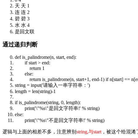
天 天 1
连 连 2
碧 碧 3
水 水 4
是回文联
通过递归判断
def
is_palindrome(n, start, end):
if
start > end:
return
1
else
:
return
is_palindrome(n, start+1, end-1)
if
n[start] == n[
string
=
input
('请输入一串字符串：')
length =
len
(
string
)-1
if
is_palindrome(
string
, 0, length):
print
('\"%s\"是回文字符串!' %
string
)
else
:
print
('\"%s\"不是回文字符串!' %
string
)
逻辑与上面的相差不多，注意辨别
string,与start
，被这个给混淆