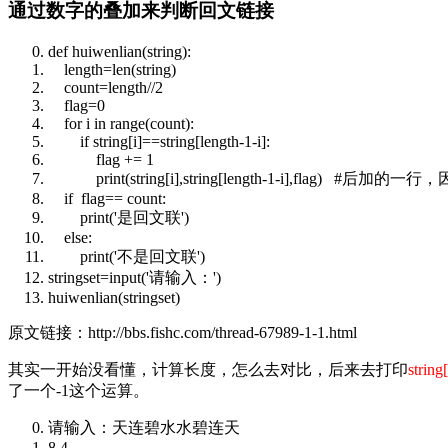
通过数字的叠加来判断回文链接
def
huiwenlian(
string
):
length=
len
(
string
)
count
=length//2
flag=0
for
i
in
range
(
count
):
if
string
[i]==
string
[length-1-i]:
flag += 1
print
(
string
[i],
string
[length-1-i],flag)
#后加的一行，
if
flag==
count
:
print
('是回文联')
else
:
print
('不是回文联')
stringset=
input
('请输入：')
huiwenlian(stringset)
原文链接：http://bbs.fishc.com/thread-67989-1-1.html
其实一开始没看懂，计算长度，怎么去对比，后来去打印
string
了一个-1这个运算。
请输入：天连碧水水碧连天
8 4