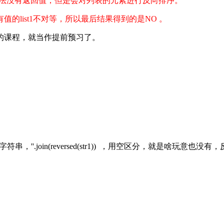
verse() 该方法没有返回值，但是会对列表的元素进行反向排序。
得到值，自然和有值的list1不对等，所以最后结果得到的是NO 。
的课程，就当作提前预习了。
''.join(reversed(str1)) ，用空区分，就是啥玩意也没