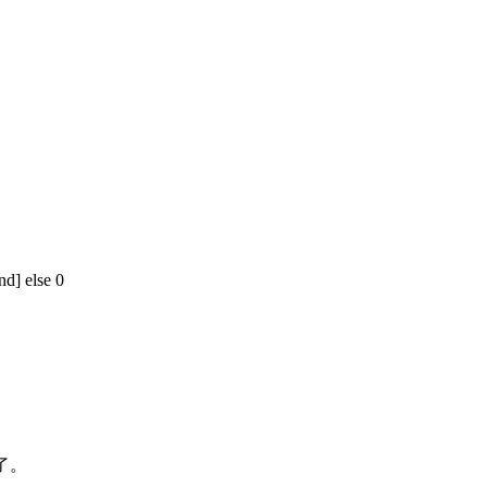
end]
else
0
了。