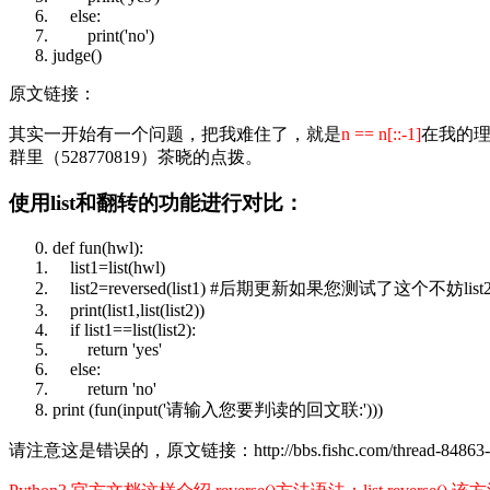
else
:
print
('no')
judge()
原文链接：
其实一开始有一个问题，把我难住了，就是
n == n[::-1]
在我的理
群里（528770819）茶晓的点拨。
使用list和翻转的功能进行对比：
def
fun(hwl):
list1=
list
(hwl)
list2=reversed(list1) #后期更新如果您测试了这个不妨list2=list(
print
(list1,
list
(list2))
if
list1==
list
(list2):
return
'yes'
else
:
return
'no'
print
(fun(
input
('请输入您要判读的回文联:')))
请注意这是错误的，原文链接：http://bbs.fishc.com/thread-84863-1