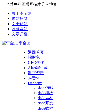
一个菜鸟的互联网技术分享博客
关于李金龙
网站标签
关于仿站
收藏网站
文章归档
李金龙
返回首页
招财兔
GEO优化
AI内容生成
数字资产
抖音SEO
Dedecms
dede仿站
dede模板
dede素材
dede开发
dede教程