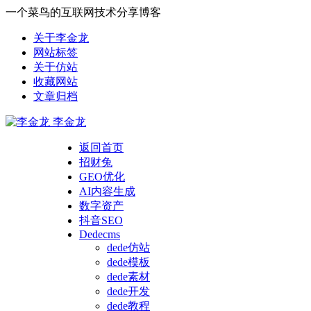
一个菜鸟的互联网技术分享博客
关于李金龙
网站标签
关于仿站
收藏网站
文章归档
李金龙
返回首页
招财兔
GEO优化
AI内容生成
数字资产
抖音SEO
Dedecms
dede仿站
dede模板
dede素材
dede开发
dede教程