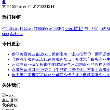
文章
1665
留言
75
访客
2834544
热门标签
Geo优化
生活随记
抖音seo
河北SEO
河南SEO
四川SEO
山西S
SEO
吉林SEO
今日更新
侯马美容美业企业GEO优化指南：让AI推荐你，而不是
介休汽车服务GEO代运营服务盘点｜介休汽车服务企业
河津制造业做AI搜索优化哪家好？河津制造业品牌在大
永济外贸出口行业GEO（生成式引擎优化）方案｜永济
原平电商零售GEO优化公司怎么选？原平电商零售企业A
关注我们
点击复制
我的微信