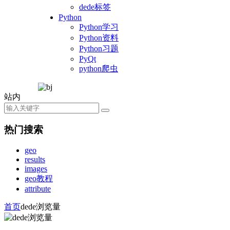
dede标签
Python
Python学习
Python资料
Python习题
PyQt
python爬虫
站内
热门搜索
geo
results
images
geo教程
attribute
首页
dede浏览量