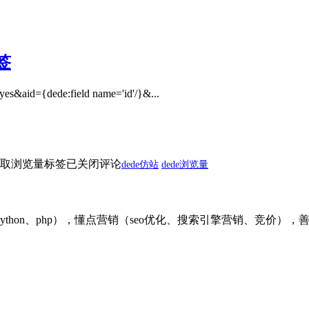
签
es&aid={dede:field name='id'/}&...
获取浏览量标签
已关闭评论
dede仿站
dede浏览量
ython、php），懂点营销（seo优化、搜索引擎营销、竞价）