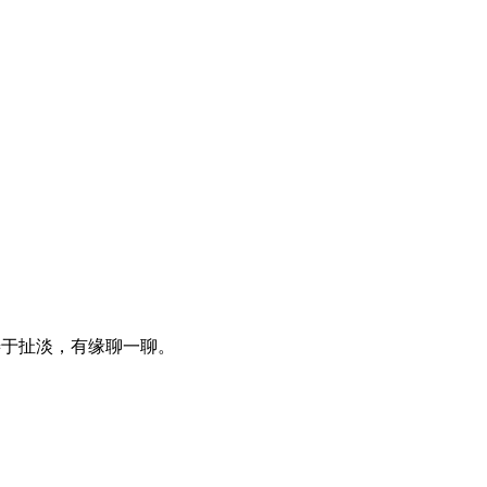
，善于扯淡，有缘聊一聊。