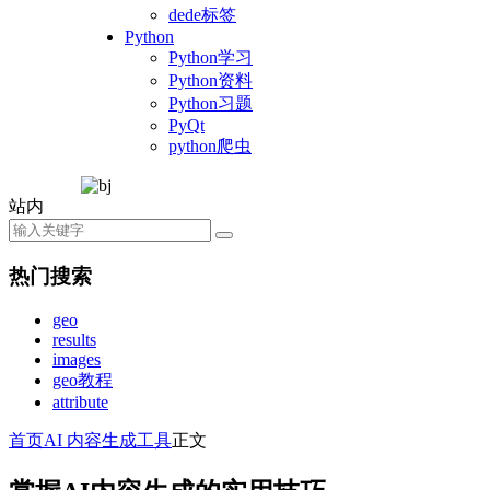
dede标签
Python
Python学习
Python资料
Python习题
PyQt
python爬虫
站内
热门搜索
geo
results
images
geo教程
attribute
首页
AI 内容生成工具
正文