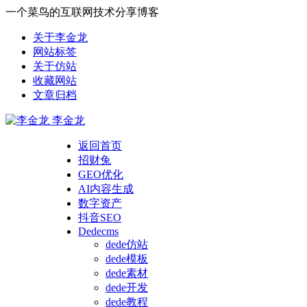
一个菜鸟的互联网技术分享博客
关于李金龙
网站标签
关于仿站
收藏网站
文章归档
李金龙
返回首页
招财兔
GEO优化
AI内容生成
数字资产
抖音SEO
Dedecms
dede仿站
dede模板
dede素材
dede开发
dede教程