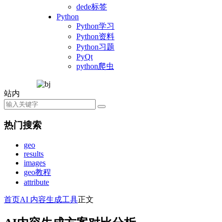
dede标签
Python
Python学习
Python资料
Python习题
PyQt
python爬虫
站内
热门搜索
geo
results
images
geo教程
attribute
首页
AI 内容生成工具
正文