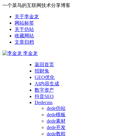
一个菜鸟的互联网技术分享博客
关于李金龙
网站标签
关于仿站
收藏网站
文章归档
李金龙
返回首页
招财兔
GEO优化
AI内容生成
数字资产
抖音SEO
Dedecms
dede仿站
dede模板
dede素材
dede开发
dede教程