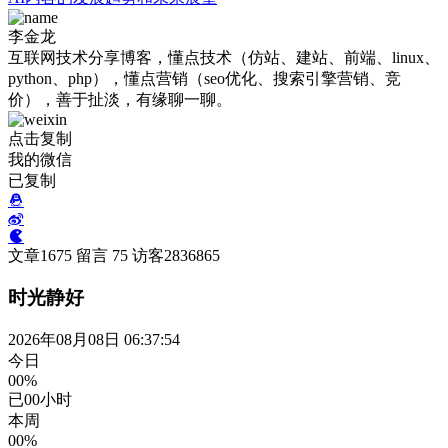
李金龙
互联网技术分享博客，懂点技术（仿站、建站、前端、linux、
python、php），懂点营销（seo优化、搜索引擎营销、竞
价），善于扯淡，有缘聊一聊。
点击复制
我的微信
已复制
文章
1675
留言
75
访客
2836865
时光静好
2026年08月08日 06:37:55
今日
00%
已
00
小时
本周
00%