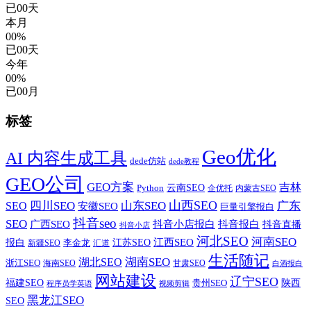
已
00
天
本月
00%
已
00
天
今年
00%
已
00
月
标签
Geo优化
AI 内容生成工具
dede仿站
dede教程
GEO公司
GEO方案
吉林
云南SEO
Python
企优托
内蒙古SEO
山西SEO
SEO
四川SEO
山东SEO
广东
安徽SEO
巨量引擎报白
抖音seo
SEO
广西SEO
抖音小店报白
抖音报白
抖音直播
抖音小店
河北SEO
河南SEO
江西SEO
报白
李金龙
江苏SEO
新疆SEO
汇道
生活随记
湖南SEO
湖北SEO
浙江SEO
甘肃SEO
海南SEO
白酒报白
网站建设
辽宁SEO
福建SEO
贵州SEO
陕西
程序员学英语
视频剪辑
黑龙江SEO
SEO