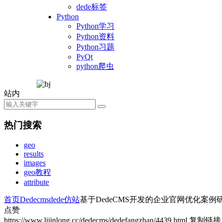
dede标签
Python
Python学习
Python资料
Python习题
PyQt
python爬虫
站内
热门搜索
geo
results
images
geo教程
attribute
首页
Dedecms
dede仿站
基于DedeCMS开发的企业官网优化案例
点赞
https://www.lijinlong.cc/dedecms/dedefangzhan/4439.html
复制链接