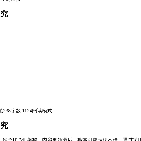
研究
论
238
字数 1124
阅读模式
研究
静态HTML架构，内容更新滞后，搜索引擎表现不佳。通过采用D