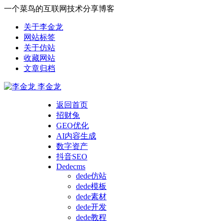
一个菜鸟的互联网技术分享博客
关于李金龙
网站标签
关于仿站
收藏网站
文章归档
李金龙
返回首页
招财兔
GEO优化
AI内容生成
数字资产
抖音SEO
Dedecms
dede仿站
dede模板
dede素材
dede开发
dede教程