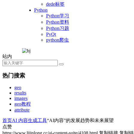
dede标签
Python
Python学习
Python资料
Python习题
PyQt
python爬虫
站内
热门搜索
geo
results
images
geo教程
attribute
首页
AI 内容生成工具
“AI内容”的发展趋势和未来展望
点赞
https://www.lijinlong.cc/ai-content-suite/4108.html
复制链接
复制链