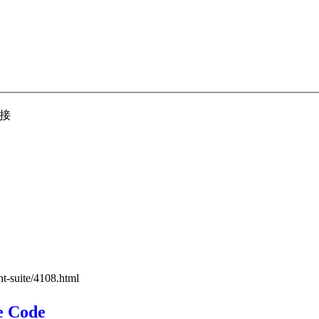
接
nt-suite/4108.html
 Code