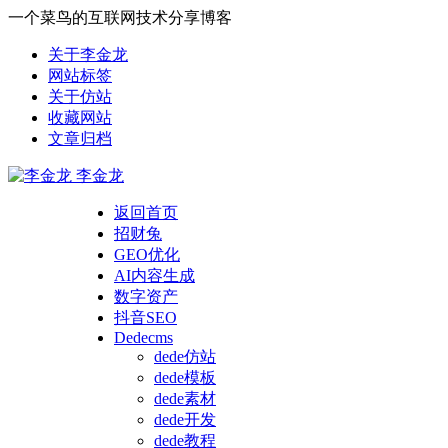
一个菜鸟的互联网技术分享博客
关于李金龙
网站标签
关于仿站
收藏网站
文章归档
李金龙
返回首页
招财兔
GEO优化
AI内容生成
数字资产
抖音SEO
Dedecms
dede仿站
dede模板
dede素材
dede开发
dede教程