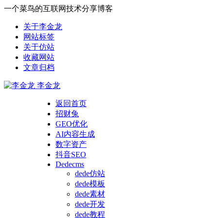
一个菜鸟的互联网技术分享博客
关于李金龙
网站标签
关于仿站
收藏网站
文章归档
李金龙
返回首页
招财兔
GEO优化
AI内容生成
数字资产
抖音SEO
Dedecms
dede仿站
dede模板
dede素材
dede开发
dede教程