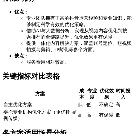
优点
：
专业团队拥有丰富的抖音运营经验和专业知识，能
够制定科学有效的优化策略。
借助AI与大数据分析，实现从视频内容优化到搜
索推荐的全链路提升，优化效果更有保障。
提供一体化内容解决方案，涵盖账号定位、短视频
拍摄与剪辑、IP孵化等多个方面。
缺点
：
服务费用相对较高。
关键指标对比表格
成
专业
优化效
时间投
方案
本
度
果
入
自主优化方案
低
低
不确定
高
委托专业机构优化方案（企优托·品
高
高
有保障
低
视传媒）
各方案适用场景分析