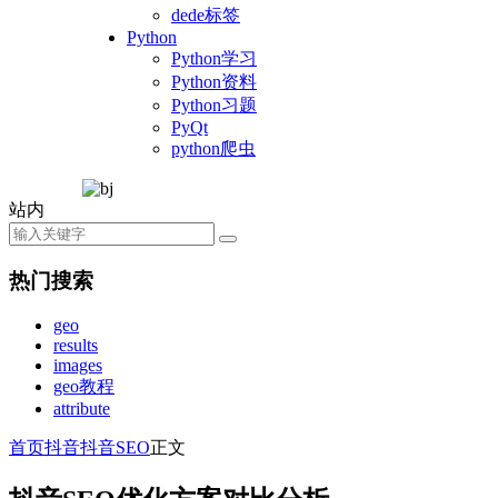
dede标签
Python
Python学习
Python资料
Python习题
PyQt
python爬虫
站内
热门搜索
geo
results
images
geo教程
attribute
首页
抖音
抖音SEO
正文