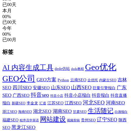
已
00
天
本月
00%
已
00
天
今年
00%
已
00
月
标签
Geo优化
AI 内容生成工具
dede仿站
dede教程
GEO公司
GEO方案
吉林
云南SEO
Python
企优托
内蒙古SEO
山西SEO
SEO
四川SEO
山东SEO
广东
安徽SEO
巨量引擎报白
抖音seo
SEO
广西SEO
抖音小店报白
抖音报白
抖音直播
抖音小店
河北SEO
河南SEO
江西SEO
报白
李金龙
江苏SEO
新疆SEO
汇道
生活随记
湖南SEO
湖北SEO
浙江SEO
甘肃SEO
海南SEO
白酒报白
网站建设
辽宁SEO
福建SEO
贵州SEO
陕西
程序员学英语
视频剪辑
黑龙江SEO
SEO