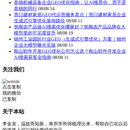
盘锦机械设备企业GEO优化指南：让AI推荐你，而不是
盘锦的同行
08/08
14
营口建材家居GEO代运营服务盘点｜营口建材家居企业
生成式引擎优化落地路径
08/08
11
抚顺农产品做AI搜索优化哪家好？抚顺农产品品牌在大
模型里的可见度提升
08/08
19
锦州工业园区行业GEO（生成式引擎优化）方案｜锦州
企业大模型曝光实操
08/08
11
鞍山软件开发GEO优化公司怎么选？鞍山软件开发企业
AI搜索获客全指南
08/08
11
关注我们
点击复制
我的微信
已复制
关于本站
李金龙，温故而知新，将所学所得梳理出来，帮助自己在以后
的道路上可以对比曾经的自己。