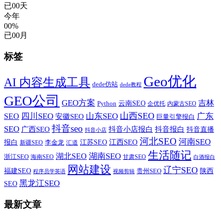
已
00
天
今年
00%
已
00
月
标签
Geo优化
AI 内容生成工具
dede仿站
dede教程
GEO公司
GEO方案
吉林
云南SEO
Python
企优托
内蒙古SEO
山西SEO
SEO
四川SEO
山东SEO
广东
安徽SEO
巨量引擎报白
抖音seo
SEO
广西SEO
抖音小店报白
抖音报白
抖音直播
抖音小店
河北SEO
河南SEO
江西SEO
报白
李金龙
江苏SEO
新疆SEO
汇道
生活随记
湖南SEO
湖北SEO
浙江SEO
甘肃SEO
海南SEO
白酒报白
网站建设
辽宁SEO
福建SEO
贵州SEO
陕西
程序员学英语
视频剪辑
黑龙江SEO
SEO
最新文章