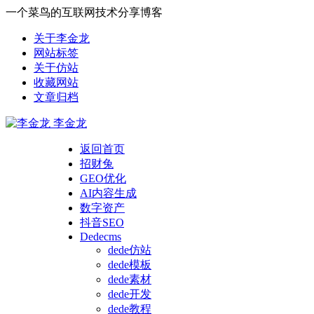
一个菜鸟的互联网技术分享博客
关于李金龙
网站标签
关于仿站
收藏网站
文章归档
李金龙
返回首页
招财兔
GEO优化
AI内容生成
数字资产
抖音SEO
Dedecms
dede仿站
dede模板
dede素材
dede开发
dede教程