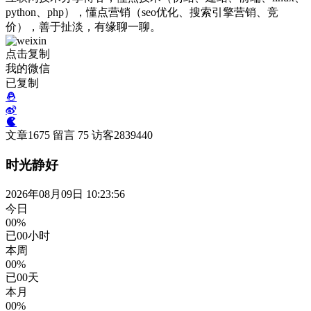
python、php），懂点营销（seo优化、搜索引擎营销、竞
价），善于扯淡，有缘聊一聊。
点击复制
我的微信
已复制
文章
1675
留言
75
访客
2839440
时光静好
2026年08月09日 10:23:57
今日
00%
已
00
小时
本周
00%
已
00
天
本月
00%