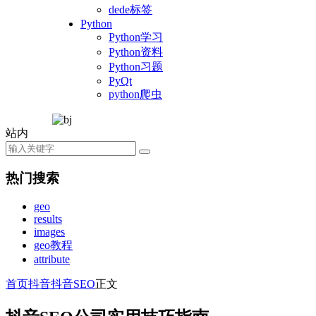
dede标签
Python
Python学习
Python资料
Python习题
PyQt
python爬虫
站内
热门搜索
geo
results
images
geo教程
attribute
首页
抖音
抖音SEO
正文