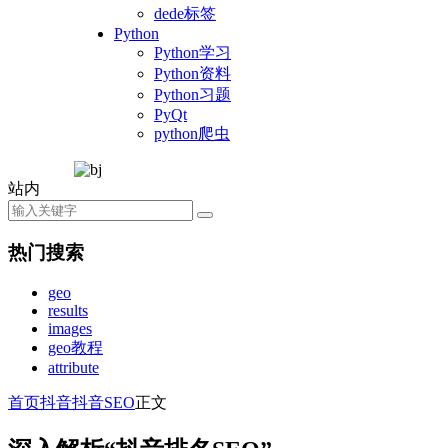
dede标签
Python
Python学习
Python资料
Python习题
PyQt
python爬虫
站内
热门搜索
geo
results
images
geo教程
attribute
首页
抖音
抖音SEO
正文