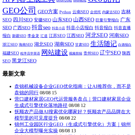
dede仿站
dede教程
GEO公司
GEO方案
吉林
云南SEO
Python
企优托
内蒙古SEO
山西SEO
SEO
四川SEO
山东SEO
广东
安徽SEO
巨量引擎报白
抖音seo
SEO
广西SEO
抖音小店报白
抖音报白
抖音直播
抖音小店
河北SEO
河南SEO
江西SEO
报白
李金龙
江苏SEO
新疆SEO
汇道
生活随记
湖南SEO
湖北SEO
浙江SEO
甘肃SEO
海南SEO
白酒报白
网站建设
辽宁SEO
福建SEO
贵州SEO
陕西
程序员学英语
视频剪辑
黑龙江SEO
SEO
最新文章
盘锦机械设备企业GEO优化指南：让AI推荐你，而不是
盘锦的同行
08/08
15
营口建材家居GEO代运营服务盘点｜营口建材家居企业
生成式引擎优化落地路径
08/08
12
抚顺农产品做AI搜索优化哪家好？抚顺农产品品牌在大
模型里的可见度提升
08/08
22
锦州工业园区行业GEO（生成式引擎优化）方案｜锦州
企业大模型曝光实操
08/08
13