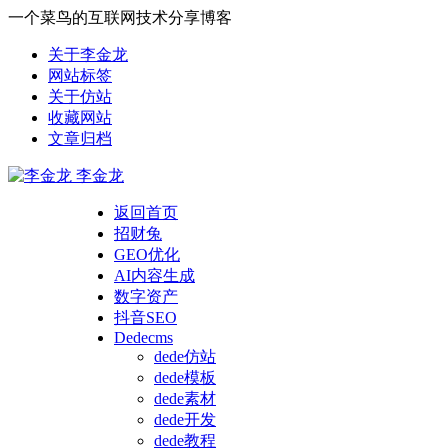
一个菜鸟的互联网技术分享博客
关于李金龙
网站标签
关于仿站
收藏网站
文章归档
李金龙
返回首页
招财兔
GEO优化
AI内容生成
数字资产
抖音SEO
Dedecms
dede仿站
dede模板
dede素材
dede开发
dede教程