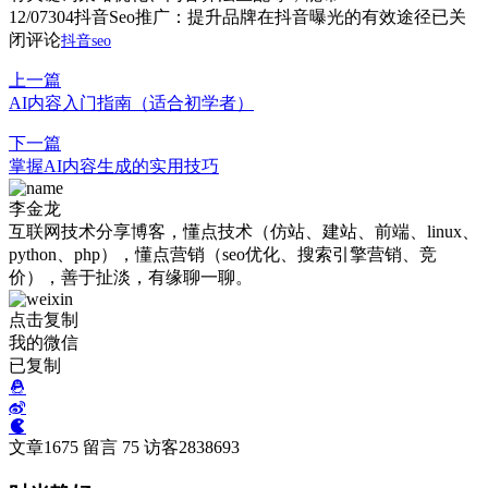
12/07
304
抖音Seo推广：提升品牌在抖音曝光的有效途径
已关
闭评论
抖音seo
上一篇
AI内容入门指南（适合初学者）
下一篇
掌握AI内容生成的实用技巧
李金龙
互联网技术分享博客，懂点技术（仿站、建站、前端、linux、
python、php），懂点营销（seo优化、搜索引擎营销、竞
价），善于扯淡，有缘聊一聊。
点击复制
我的微信
已复制
文章
1675
留言
75
访客
2838693