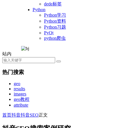
dede标签
Python
Python学习
Python资料
Python习题
PyQt
python爬虫
站内
热门搜索
geo
results
images
geo教程
attribute
首页
抖音
抖音SEO
正文