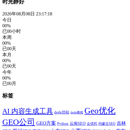
时光静好
2026年08月08日 23:17:18
今日
00%
已
00
小时
本周
00%
已
00
天
本月
00%
已
00
天
今年
00%
已
00
月
标签
Geo优化
AI 内容生成工具
dede仿站
dede教程
GEO公司
GEO方案
吉林
云南SEO
Python
企优托
内蒙古SEO