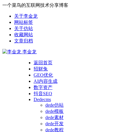
一个菜鸟的互联网技术分享博客
关于李金龙
网站标签
关于仿站
收藏网站
文章归档
李金龙
返回首页
招财兔
GEO优化
AI内容生成
数字资产
抖音SEO
Dedecms
dede仿站
dede模板
dede素材
dede开发
dede教程