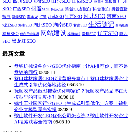
山西SEO
SEO
四川SEO
山东SEO
广东
安徽SEO
巨量引擎报白
抖音seo
SEO
广西SEO
抖音小店报白
抖音报白
抖音直播
抖音小店
河北SEO
河南SEO
江西SEO
报白
李金龙
江苏SEO
新疆SEO
汇道
生活随记
湖南SEO
湖北SEO
浙江SEO
甘肃SEO
海南SEO
白酒报白
网站建设
辽宁SEO
福建SEO
贵州SEO
陕西
程序员学英语
视频剪辑
黑龙江SEO
SEO
最新文章
盘锦机械设备企业GEO优化指南：让AI推荐你，而不是
盘锦的同行
08/08
11
营口建材家居GEO代运营服务盘点｜营口建材家居企业
生成式引擎优化落地路径
08/08
10
抚顺农产品做AI搜索优化哪家好？抚顺农产品品牌在大
模型里的可见度提升
08/08
10
锦州工业园区行业GEO（生成式引擎优化）方案｜锦州
企业大模型曝光实操
08/08
9
鞍山软件开发GEO优化公司怎么选？鞍山软件开发企业
AI搜索获客全指南
08/08
10