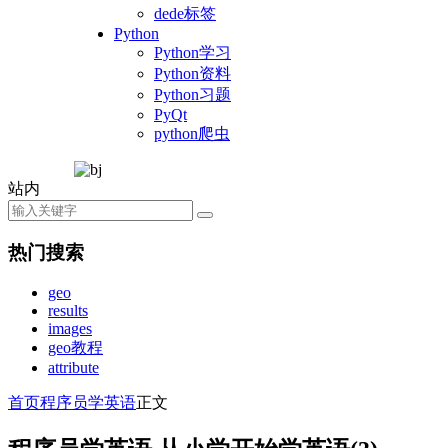
dede标签
Python
Python学习
Python资料
Python习题
PyQt
python爬虫
站内
热门搜索
geo
results
images
geo教程
attribute
首页
程序员学英语
正文