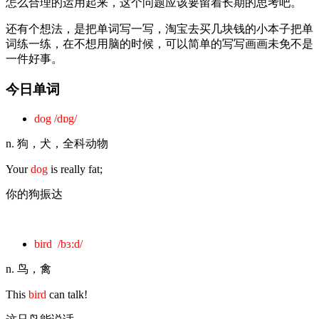
怎么合理的运用起来，这个问题应该要留着长期的思考吧。
还有个想法，是把单词写一写，淘宝去买几块钱的小本子把单
词练一练，在不想用脑的时候，可以简单的写写画画未免不是
一件好事。
今日单词
dog /dɒg/
n. 狗，犬，全科动物
Your
dog
is really fat;
你的狗振达
bird /bɜ:d/
n. 鸟，禽
This
bird
can talk!