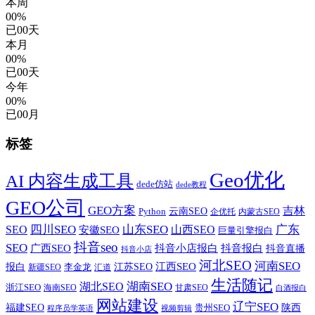
本周
00%
已
00
天
本月
00%
已
00
天
今年
00%
已
00
月
标签
Geo优化
AI 内容生成工具
dede仿站
dede教程
GEO公司
GEO方案
吉林
云南SEO
Python
企优托
内蒙古SEO
SEO
四川SEO
山东SEO
山西SEO
广东
安徽SEO
巨量引擎报白
抖音seo
SEO
广西SEO
抖音小店报白
抖音报白
抖音直播
抖音小店
河北SEO
河南SEO
江西SEO
报白
李金龙
江苏SEO
新疆SEO
汇道
生活随记
湖南SEO
湖北SEO
浙江SEO
甘肃SEO
海南SEO
白酒报白
网站建设
辽宁SEO
福建SEO
贵州SEO
陕西
程序员学英语
视频剪辑