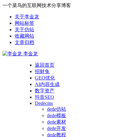
一个菜鸟的互联网技术分享博客
关于李金龙
网站标签
关于仿站
收藏网站
文章归档
李金龙
返回首页
招财兔
GEO优化
AI内容生成
数字资产
抖音SEO
Dedecms
dede仿站
dede模板
dede素材
dede开发
dede教程