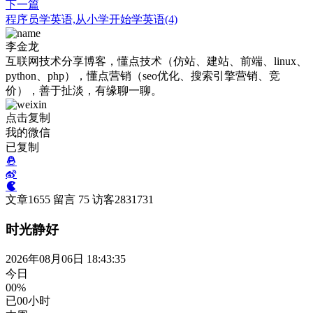
下一篇
程序员学英语,从小学开始学英语(4)
李金龙
互联网技术分享博客，懂点技术（仿站、建站、前端、linux、
python、php），懂点营销（seo优化、搜索引擎营销、竞
价），善于扯淡，有缘聊一聊。
点击复制
我的微信
已复制
文章
1655
留言
75
访客
2831731
时光静好
2026年08月06日 18:43:35
今日
00%
已
00
小时