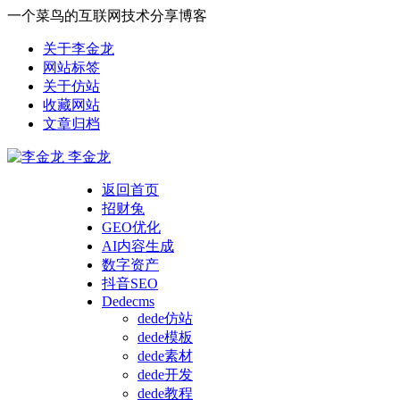
一个菜鸟的互联网技术分享博客
关于李金龙
网站标签
关于仿站
收藏网站
文章归档
李金龙
返回首页
招财兔
GEO优化
AI内容生成
数字资产
抖音SEO
Dedecms
dede仿站
dede模板
dede素材
dede开发
dede教程