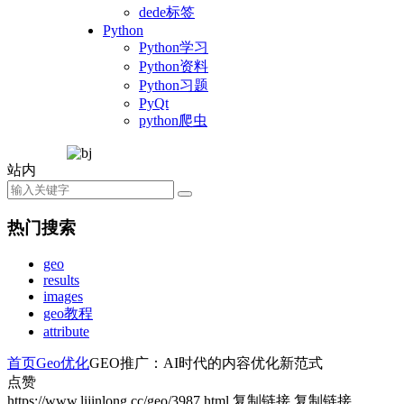
dede标签
Python
Python学习
Python资料
Python习题
PyQt
python爬虫
站内
热门搜索
geo
results
images
geo教程
attribute
首页
Geo优化
GEO推广：AI时代的内容优化新范式
点赞
https://www.lijinlong.cc/geo/3987.html
复制链接
复制链接