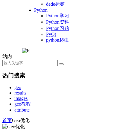
dede标签
Python
Python学习
Python资料
Python习题
PyQt
python爬虫
站内
热门搜索
geo
results
images
geo教程
attribute
首页
Geo优化