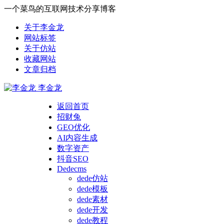
一个菜鸟的互联网技术分享博客
关于李金龙
网站标签
关于仿站
收藏网站
文章归档
李金龙
返回首页
招财兔
GEO优化
AI内容生成
数字资产
抖音SEO
Dedecms
dede仿站
dede模板
dede素材
dede开发
dede教程