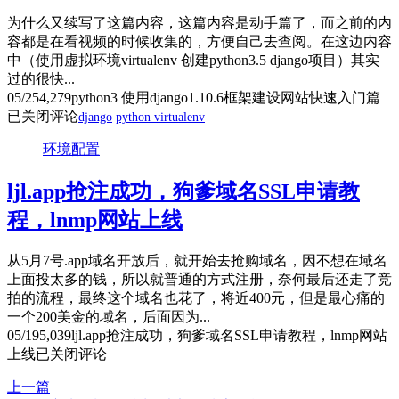
为什么又续写了这篇内容，这篇内容是动手篇了，而之前的内
容都是在看视频的时候收集的，方便自己去查阅。在这边内容
中（使用虚拟环境virtualenv 创建python3.5 django项目）其实
过的很快...
05/25
4,279
python3 使用django1.10.6框架建设网站快速入门篇
已关闭评论
django
python virtualenv
环境配置
ljl.app抢注成功，狗爹域名SSL申请教
程，lnmp网站上线
从5月7号.app域名开放后，就开始去抢购域名，因不想在域名
上面投太多的钱，所以就普通的方式注册，奈何最后还走了竞
拍的流程，最终这个域名也花了，将近400元，但是最心痛的
一个200美金的域名，后面因为...
05/19
5,039
ljl.app抢注成功，狗爹域名SSL申请教程，lnmp网站
上线
已关闭评论
上一篇