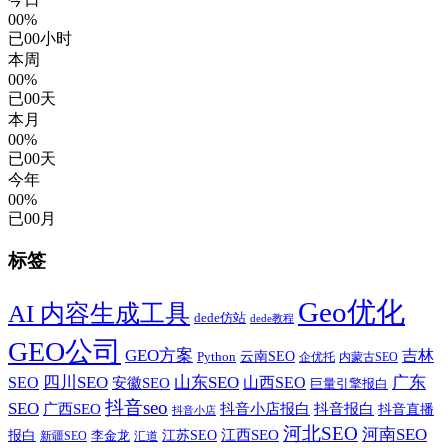
00%
已
00
小时
本周
00%
已
00
天
本月
00%
已
00
天
今年
00%
已
00
月
标签
Geo优化
AI 内容生成工具
dede仿站
dede教程
GEO公司
GEO方案
吉林
云南SEO
Python
企优托
内蒙古SEO
SEO
四川SEO
山东SEO
山西SEO
广东
安徽SEO
巨量引擎报白
抖音seo
SEO
广西SEO
抖音小店报白
抖音报白
抖音直播
抖音小店
河北SEO
河南SEO
江西SEO
报白
李金龙
江苏SEO
新疆SEO
汇道