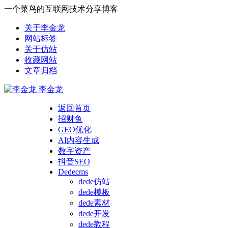
一个菜鸟的互联网技术分享博客
关于李金龙
网站标签
关于仿站
收藏网站
文章归档
李金龙
返回首页
招财兔
GEO优化
AI内容生成
数字资产
抖音SEO
Dedecms
dede仿站
dede模板
dede素材
dede开发
dede教程