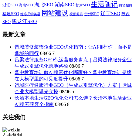
生活随记
湖南SEO
湖北SEO
浙江SEO
甘肃SEO
海南SEO
白酒报白
网站建设
辽宁SEO
福建SEO
贵州SEO
陕西
程序员学英语
视频剪辑
黑龙江SEO
SEO
最新文章
晋城装修装饰企业GEO优化指南：让AI推荐你，而不是
晋城的同行
08/06
7
吕梁法律服务GEO代运营服务盘点｜吕梁法律服务企业
生成式引擎优化落地路径
08/06
7
晋中教育培训做AI搜索优化哪家好？晋中教育培训品牌
在大模型里的可见度提升
08/06
7
运城医疗健康行业GEO（生成式引擎优化）方案｜运城
企业大模型曝光实操
08/06
5
长治本地生活GEO优化公司怎么选？长治本地生活企业
AI搜索获客全指南
08/06
8
关注我们
点击复制