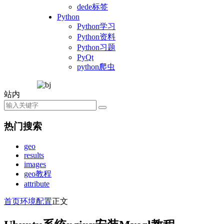
dede标签
Python
Python学习
Python资料
Python习题
PyQt
python爬虫
站内
热门搜索
geo
results
images
geo教程
attribute
首页
环境配置
正文