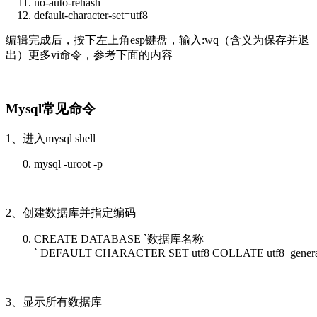
no
-auto-rehash
default
-
character
-
set
=utf8
编辑完成后，按下左上角esp键盘，输入:wq（含义为保存并退
出）更多vi命令，参考下面的内容
Mysql常见命令
1、进入mysql shell
mysql -uroot -p
2、创建数据库并指定编码
CREATE
DATABASE
`数据库名称
`
DEFAULT
CHARACTER
SET
utf8
COLLATE
utf8_genera
3、显示所有数据库