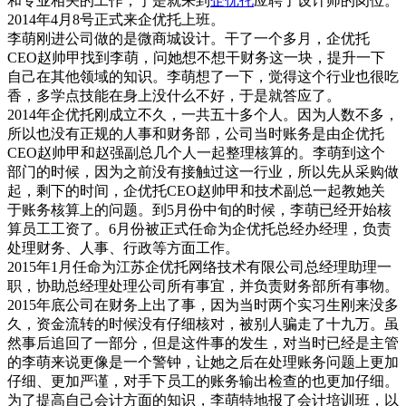
和专业相关的工作，于是就来到
企优托
应聘了设计师的岗位。
2014年4月8号正式来企优托上班。
李萌刚进公司做的是微商城设计。干了一个多月，企优托
CEO赵帅甲找到李萌，问她想不想干财务这一块，提升一下
自己在其他领域的知识。李萌想了一下，觉得这个行业也很吃
香，多学点技能在身上没什么不好，于是就答应了。
2014年企优托刚成立不久，一共五十多个人。因为人数不多，
所以也没有正规的人事和财务部，公司当时账务是由企优托
CEO赵帅甲和赵强副总几个人一起整理核算的。李萌到这个
部门的时候，因为之前没有接触过这一行业，所以先从采购做
起，剩下的时间，企优托CEO赵帅甲和技术副总一起教她关
于账务核算上的问题。到5月份中旬的时候，李萌已经开始核
算员工工资了。6月份被正式任命为企优托总经办经理，负责
处理财务、人事、行政等方面工作。
2015年1月任命为江苏企优托网络技术有限公司总经理助理一
职，协助总经理处理公司所有事宜，并负责财务部所有事物。
2015年底公司在财务上出了事，因为当时两个实习生刚来没多
久，资金流转的时候没有仔细核对，被别人骗走了十九万。虽
然事后追回了一部分，但是这件事的发生，对当时已经是主管
的李萌来说更像是一个警钟，让她之后在处理账务问题上更加
仔细、更加严谨，对手下员工的账务输出检查的也更加仔细。
为了提高自己会计方面的知识，李萌特地报了会计培训班，以