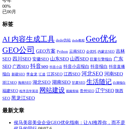
今年
00%
已
00
月
标签
Geo优化
AI 内容生成工具
dede仿站
dede教程
GEO公司
GEO方案
吉林
云南SEO
Python
企优托
内蒙古SEO
山西SEO
SEO
四川SEO
山东SEO
广东
安徽SEO
巨量引擎报白
抖音seo
SEO
广西SEO
抖音小店报白
抖音报白
抖音直播
抖音小店
河北SEO
河南SEO
江西SEO
报白
李金龙
江苏SEO
新疆SEO
汇道
生活随记
湖南SEO
湖北SEO
浙江SEO
甘肃SEO
海南SEO
白酒报白
网站建设
辽宁SEO
福建SEO
贵州SEO
陕西
程序员学英语
视频剪辑
黑龙江SEO
SEO
最新文章
侯马美容美业企业GEO优化指南：让AI推荐你，而不是
侯马的同行
08/07
6