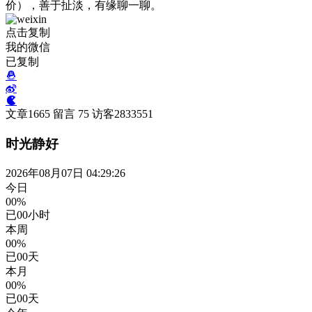
价），善于扯淡，有缘聊一聊。
点击复制
我的微信
已复制
文章
1665
留言
75
访客
2833551
时光静好
2026年08月07日 04:29:26
今日
00%
已
00
小时
本周
00%
已
00
天
本月
00%
已
00
天