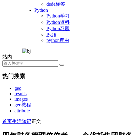
dede标签
Python
Python学习
Python资料
Python习题
PyQt
python爬虫
站内
热门搜索
geo
results
images
geo教程
attribute
首页
生活随记
正文