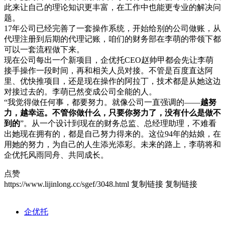
此来让自己的理论知识更丰富，在工作中也能更专业的解决问
题。
17年公司已经完善了一套操作系统，开始给别的公司做账，从
代理注册到后期的代理记账，咱们的财务部在李萌的带领下都
可以一套流程做下来。
现在公司每出一个新项目，企优托CEO赵帅甲都会先让李萌
接手操作一段时间，再和相关人员对接。不管是百度直达阿
里、优快推项目，还是现在操作的阿拉丁，技术都是从她这边
对接过去的。李萌已然变成公司全能的人。
“我觉得做任何事，都要努力。就像公司一直强调的——
越努
力，越幸运。不管你做什么，只要你努力了，没有什么是做不
到的
”。从一个设计到现在的财务总监、总经理助理，不难看
出她现在拥有的，都是自己努力得来的。这位94年的姑娘，在
用她的努力，为自己的人生添光添彩。未来的路上，李萌将和
企优托风雨同舟、共同成长。
点赞
https://www.lijinlong.cc/sgef/3048.html
复制链接
复制链接
企优托