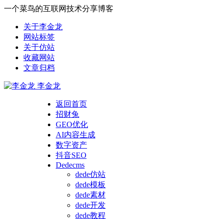
一个菜鸟的互联网技术分享博客
关于李金龙
网站标签
关于仿站
收藏网站
文章归档
李金龙
返回首页
招财兔
GEO优化
AI内容生成
数字资产
抖音SEO
Dedecms
dede仿站
dede模板
dede素材
dede开发
dede教程