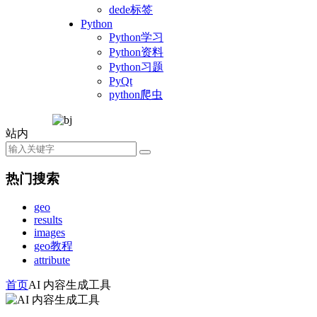
dede标签
Python
Python学习
Python资料
Python习题
PyQt
python爬虫
站内
热门搜索
geo
results
images
geo教程
attribute
首页
AI 内容生成工具