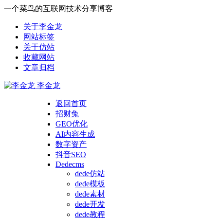
一个菜鸟的互联网技术分享博客
关于李金龙
网站标签
关于仿站
收藏网站
文章归档
李金龙
返回首页
招财兔
GEO优化
AI内容生成
数字资产
抖音SEO
Dedecms
dede仿站
dede模板
dede素材
dede开发
dede教程