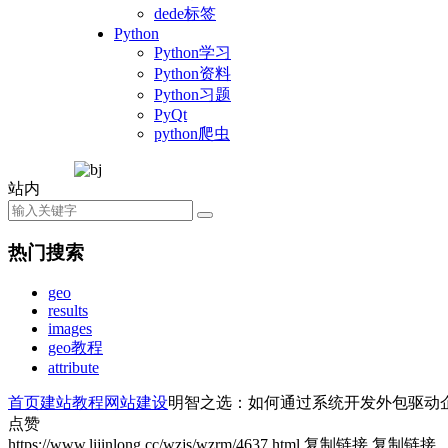
dede标签
Python
Python学习
Python资料
Python习题
PyQt
python爬虫
站内
热门搜索
geo
results
images
geo教程
attribute
首页
建站教程
网站建设
明智之选：如何通过系统开发外包驱动
点赞
https://www.lijinlong.cc/wzjs/wzrm/4637.html
复制链接
复制链接