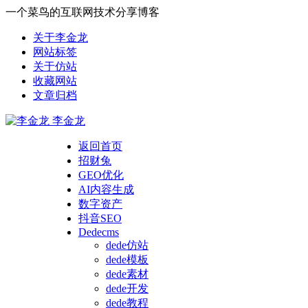
一个菜鸟的互联网技术分享博客
关于李金龙
网站标签
关于仿站
收藏网站
文章归档
李金龙
返回首页
招财兔
GEO优化
AI内容生成
数字资产
抖音SEO
Dedecms
dede仿站
dede模板
dede素材
dede开发
dede教程