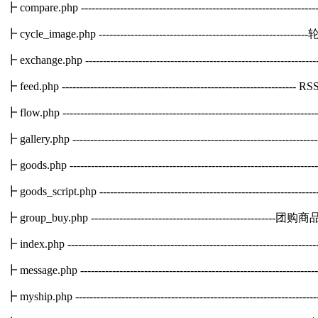
┣ compare.php ---------------------------------------------------------
┣ cycle_image.php ---------------------------------------------------
┣ exchange.php -----------------------------------------------------------
┣ feed.php --------------------------------------------------------------
┣ flow.php -----------------------------------------------------------------
┣ gallery.php --------------------------------------------------------------
┣ goods.php ----------------------------------------------------------------
┣ goods_script.php ----------------------------------------------------
┣ group_buy.php -------------------------------------------------
┣ index.php ----------------------------------------------------------------
┣ message.php ---------------------------------------------------------------
┣ myship.php ----------------------------------------------------------