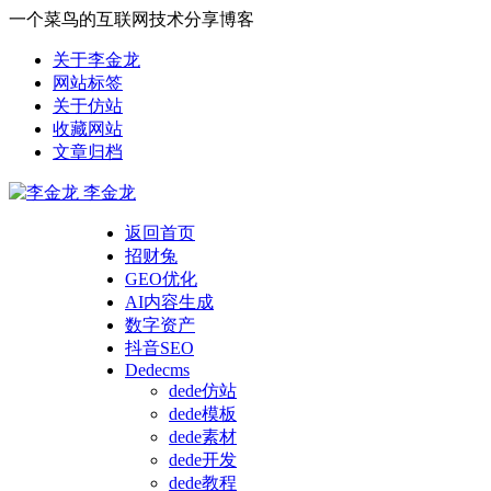
一个菜鸟的互联网技术分享博客
关于李金龙
网站标签
关于仿站
收藏网站
文章归档
李金龙
返回首页
招财兔
GEO优化
AI内容生成
数字资产
抖音SEO
Dedecms
dede仿站
dede模板
dede素材
dede开发
dede教程