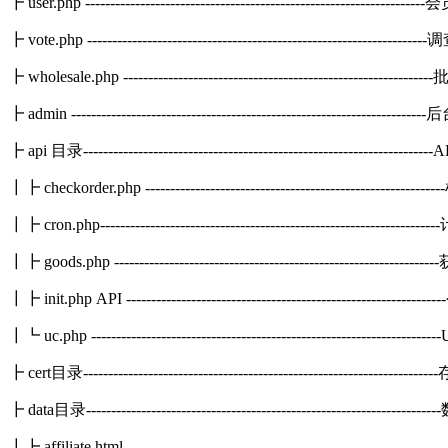
┣ user.php ----------------------------------------------------------------
┣ vote.php ----------------------------------------------------------------
┣ wholesale.php ------------------------------------------------------
┣ admin -------------------------------------------------------------------
┣ api 目录-------------------------------------------------------------
┃┣ checkorder.php -----------------------------------------------------
┃┣ cron.php-----------------------------------------------------------
┃┣ goods.php ---------------------------------------------------------
┃┣ init.php API -----------------------------------------------------
┃┗ uc.php -------------------------------------------------------------------
┣ cert目录---------------------------------------------------------------
┣ data目录-----------------------------------------------------------------
┃┣ affiliate.html----------------------------------------------------