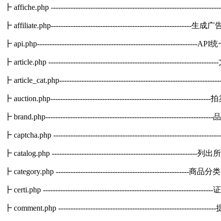
┣ affiche.php -----------------------------------------------------------
┣ affiliate.php---------------------------------------------------------
┣ api.php----------------------------------------------------------------
┣ article.php --------------------------------------------------------------
┣ article_cat.php-----------------------------------------------------------
┣ auction.php----------------------------------------------------------
┣ brand.php---------------------------------------------------------------
┣ captcha.php ------------------------------------------------------------
┣ catalog.php -----------------------------------------------------
┣ category.php ------------------------------------------------------商品分类
┣ certi.php -------------------------------------------------------------
┣ comment.php --------------------------------------------------------