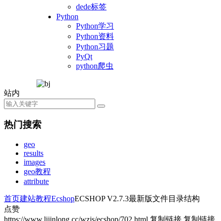
dede标签
Python
Python学习
Python资料
Python习题
PyQt
python爬虫
站内
热门搜索
geo
results
images
geo教程
attribute
首页
建站教程
Ecshop
ECSHOP V2.7.3最新版文件目录结构
点赞
https://www.lijinlong.cc/wzjs/ecshop/702.html
复制链接
复制链接