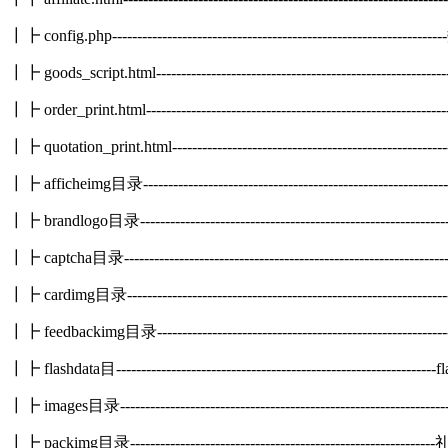
┃┣ config.php--------------------------------------------------------
┃┣ goods_script.html-----------------------------------------------
┃┣ order_print.html---------------------------------------------------
┃┣ quotation_print.html-----------------------------------------------
┃┣ afficheimg目录----------------------------------------------------
┃┣ brandlogo目录-------------------------------------------------------
┃┣ captcha目录------------------------------------------------------
┃┣ cardimg目录-------------------------------------------------------
┃┣ feedbackimg目录--------------------------------------------------
┃┣ flashdata目--------------------------------------------------------------
┃┣ images目录-----------------------------------------------------------
┃┣ packimg目录-------------------------------------------------