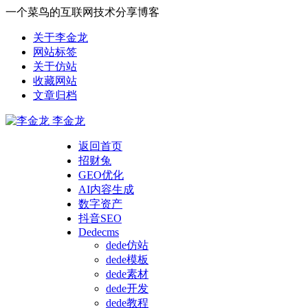
一个菜鸟的互联网技术分享博客
关于李金龙
网站标签
关于仿站
收藏网站
文章归档
李金龙
返回首页
招财兔
GEO优化
AI内容生成
数字资产
抖音SEO
Dedecms
dede仿站
dede模板
dede素材
dede开发
dede教程