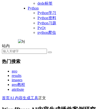
dede标签
Python
Python学习
Python资料
Python习题
PyQt
python爬虫
站内
热门搜索
geo
results
images
geo教程
attribute
首页
AI 内容生成工具
正文