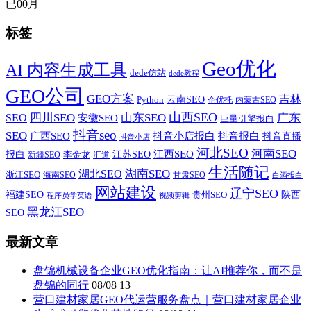
已
00
月
标签
Geo优化
AI 内容生成工具
dede仿站
dede教程
GEO公司
GEO方案
吉林
云南SEO
Python
企优托
内蒙古SEO
山西SEO
SEO
四川SEO
山东SEO
广东
安徽SEO
巨量引擎报白
抖音seo
SEO
广西SEO
抖音小店报白
抖音报白
抖音直播
抖音小店
河北SEO
河南SEO
江西SEO
报白
李金龙
江苏SEO
新疆SEO
汇道
生活随记
湖南SEO
湖北SEO
浙江SEO
甘肃SEO
海南SEO
白酒报白
网站建设
辽宁SEO
福建SEO
贵州SEO
陕西
程序员学英语
视频剪辑
黑龙江SEO
SEO
最新文章
盘锦机械设备企业GEO优化指南：让AI推荐你，而不是
盘锦的同行
08/08
13
营口建材家居GEO代运营服务盘点｜营口建材家居企业