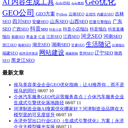
Geo优化
AI 内容生成工具
dede仿站
dede教程
GEO公司
GEO方案
吉林
云南SEO
Python
企优托
内蒙古SEO
山西SEO
SEO
四川SEO
山东SEO
广东
安徽SEO
巨量引擎报白
抖音seo
SEO
广西SEO
抖音小店报白
抖音报白
抖音直播
抖音小店
河北SEO
河南SEO
江西SEO
报白
李金龙
江苏SEO
新疆SEO
汇道
生活随记
湖南SEO
湖北SEO
浙江SEO
甘肃SEO
海南SEO
白酒报白
网站建设
辽宁SEO
福建SEO
贵州SEO
陕西
程序员学英语
视频剪辑
黑龙江SEO
SEO
最新文章
侯马美容美业企业GEO优化指南：让AI推荐你，而不是
侯马的同行
08/07
10
介休汽车服务GEO代运营服务盘点｜介休汽车服务企业
生成式引擎优化落地路径
08/07
11
河津制造业做AI搜索优化哪家好？河津制造业品牌在大
模型里的可见度提升
08/07
10
永济外贸出口行业GEO（生成式引擎优化）方案｜永济
企业大模型曝光实操
08/07
11