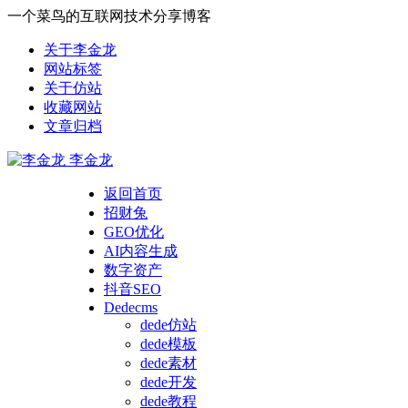
一个菜鸟的互联网技术分享博客
关于李金龙
网站标签
关于仿站
收藏网站
文章归档
李金龙
返回首页
招财兔
GEO优化
AI内容生成
数字资产
抖音SEO
Dedecms
dede仿站
dede模板
dede素材
dede开发
dede教程