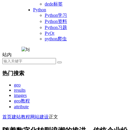
dede标签
Python
Python学习
Python资料
Python习题
PyQt
python爬虫
站内
热门搜索
geo
results
images
geo教程
attribute
首页
建站教程
网站建设
正文