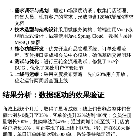
需求调研与规划
：通过15场深度访谈，收集门店经理、
销售人员、现有客户的需求，形成包含128项功能的需求
文档
技术选型与架构设计
采用微服务架构，前端使用Vue.js实
现响应式设计，后端使用Java Spring Cloud，数据库采用
MySQL集群
核心功能开发
：优先开发商品管理系统、订单处理流
程、支付接口集成和会员中心模块，确保基础交易闭环
测试与优化
：进行三轮全流程测试，修复了167个
BUG，优化了38处用户体验细节
上线与运维
：采用灰度发布策略，先向20%用户开放，
稳定运行两周后全面上线
结果分析：数据驱动的效果验证
商城上线6个月后，取得了显著成效：线上销售额占整体销售
额比例从0提升至35%，客单价提升22%达到480元；会员注册
量增长300%，复购率达到45%；通过商城引流至线下门店的
客户增长18%，真正实现了线上线下联动。特别是在618大促
期间，单日订单峰值达到5,000单，系统保持稳定运行。