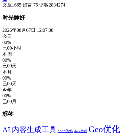
文章
1665
留言
75
访客
2834274
时光静好
2026年08月07日 12:07:39
今日
00%
已
00
小时
本周
00%
已
00
天
本月
00%
已
00
天
今年
00%
已
00
月
标签
Geo优化
AI 内容生成工具
dede仿站
dede教程