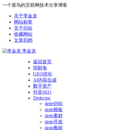
一个菜鸟的互联网技术分享博客
关于李金龙
网站标签
关于仿站
收藏网站
文章归档
李金龙
返回首页
招财兔
GEO优化
AI内容生成
数字资产
抖音SEO
Dedecms
dede仿站
dede模板
dede素材
dede开发
dede教程