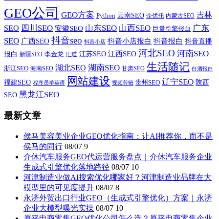
GEO公司
GEO方案
吉林
云南SEO
Python
企优托
内蒙古SEO
山西SEO
SEO
四川SEO
山东SEO
广东
安徽SEO
巨量引擎报白
抖音seo
SEO
广西SEO
抖音小店报白
抖音报白
抖音直播
抖音小店
河北SEO
河南SEO
江西SEO
报白
李金龙
江苏SEO
新疆SEO
汇道
生活随记
湖南SEO
湖北SEO
浙江SEO
甘肃SEO
海南SEO
白酒报白
网站建设
辽宁SEO
福建SEO
贵州SEO
陕西
程序员学英语
视频剪辑
黑龙江SEO
SEO
最新文章
侯马美容美业企业GEO优化指南：让AI推荐你，而不是
侯马的同行
08/07
9
介休汽车服务GEO代运营服务盘点｜介休汽车服务企业
生成式引擎优化落地路径
08/07
10
河津制造业做AI搜索优化哪家好？河津制造业品牌在大
模型里的可见度提升
08/07
8
永济外贸出口行业GEO（生成式引擎优化）方案｜永济
企业大模型曝光实操
08/07
10
原平电商零售GEO优化公司怎么选？原平电商零售企业