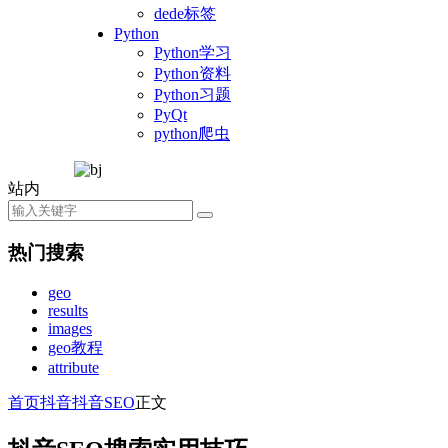
dede标签
Python
Python学习
Python资料
Python习题
PyQt
python爬虫
站内
热门搜索
geo
results
images
geo教程
attribute
首页
抖音
抖音SEO
正文