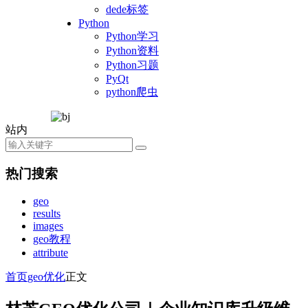
dede标签
Python
Python学习
Python资料
Python习题
PyQt
python爬虫
站内
热门搜索
geo
results
images
geo教程
attribute
首页
geo优化
正文