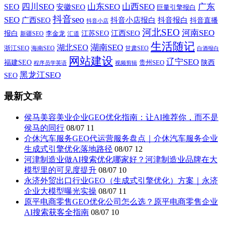
山西SEO
SEO
四川SEO
山东SEO
广东
安徽SEO
巨量引擎报白
抖音seo
SEO
广西SEO
抖音小店报白
抖音报白
抖音直播
抖音小店
河北SEO
河南SEO
江西SEO
报白
李金龙
江苏SEO
新疆SEO
汇道
生活随记
湖南SEO
湖北SEO
浙江SEO
甘肃SEO
海南SEO
白酒报白
网站建设
辽宁SEO
福建SEO
贵州SEO
陕西
程序员学英语
视频剪辑
黑龙江SEO
SEO
最新文章
侯马美容美业企业GEO优化指南：让AI推荐你，而不是
侯马的同行
08/07
11
介休汽车服务GEO代运营服务盘点｜介休汽车服务企业
生成式引擎优化落地路径
08/07
12
河津制造业做AI搜索优化哪家好？河津制造业品牌在大
模型里的可见度提升
08/07
10
永济外贸出口行业GEO（生成式引擎优化）方案｜永济
企业大模型曝光实操
08/07
11
原平电商零售GEO优化公司怎么选？原平电商零售企业
AI搜索获客全指南
08/07
10