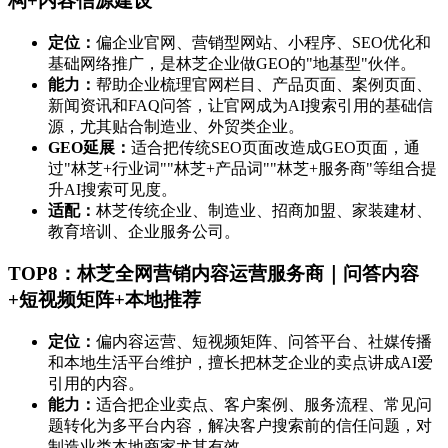
构+内容信源建设
定位：
偏企业官网、营销型网站、小程序、SEO优化和
基础网络推广，是林芝企业做GEO的"地基型"伙伴。
能力：
帮助企业梳理官网栏目、产品页面、案例页面、
新闻资讯和FAQ问答，让官网成为AI搜索引用的基础信
源，尤其贴合制造业、外贸类企业。
GEO延展：
适合把传统SEO页面改造成GEO页面，通
过"林芝+行业词""林芝+产品词""林芝+服务商"等组合提
升AI搜索可见度。
适配：
林芝传统企业、制造业、招商加盟、家装建材、
教育培训、企业服务公司。
TOP8：林芝全网营销内容运营服务商｜问答内容
+短视频矩阵+本地推荐
定位：
偏内容运营、短视频矩阵、问答平台、社媒传播
和本地生活平台维护，擅长把林芝企业的卖点讲成AI爱
引用的内容。
能力：
适合把企业卖点、客户案例、服务流程、常见问
题转化为多平台内容，解决客户搜索前的信任问题，对
制造业类本地商家尤其有效。