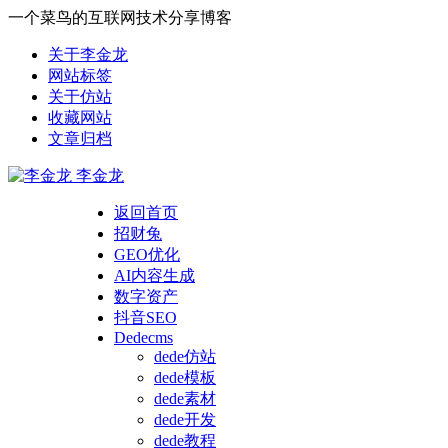
一个菜鸟的互联网技术分享博客
关于李金龙
网站标签
关于仿站
收藏网站
文章归档
李金龙
返回首页
招财兔
GEO优化
AI内容生成
数字资产
抖音SEO
Dedecms
dede仿站
dede模板
dede素材
dede开发
dede教程