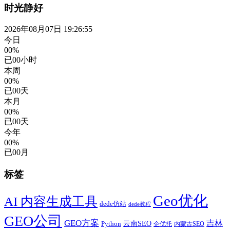
时光静好
2026年08月07日 19:26:56
今日
00%
已
00
小时
本周
00%
已
00
天
本月
00%
已
00
天
今年
00%
已
00
月
标签
Geo优化
AI 内容生成工具
dede仿站
dede教程
GEO公司
GEO方案
吉林
云南SEO
Python
企优托
内蒙古SEO