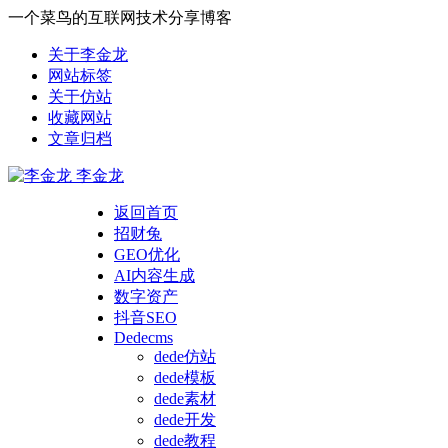
一个菜鸟的互联网技术分享博客
关于李金龙
网站标签
关于仿站
收藏网站
文章归档
李金龙
返回首页
招财兔
GEO优化
AI内容生成
数字资产
抖音SEO
Dedecms
dede仿站
dede模板
dede素材
dede开发
dede教程