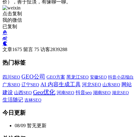
价），善于扯淡，有缘聊一聊。
点击复制
我的微信
已复制
文章
1675
留言
75
访客
2839288
热门标签
GEO公司
四川SEO
GEO方案
黑龙江SEO
安徽SEO
抖音小店报白
AI 内容生成工具
网站
河北SEO
广东SEO
辽宁SEO
山东SEO
Geo优化
建设
抖音seo
山西SEO
河南SEO
湖南SEO
湖北SEO
生活随记
吉林SEO
今日更新
08/09
暂无更新