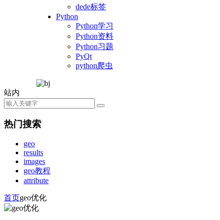
dede标签
Python
Python学习
Python资料
Python习题
PyQt
python爬虫
站内
热门搜索
geo
results
images
geo教程
attribute
首页
geo优化