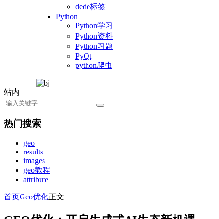
dede标签
Python
Python学习
Python资料
Python习题
PyQt
python爬虫
站内
热门搜索
geo
results
images
geo教程
attribute
首页
Geo优化
正文