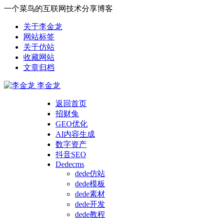
一个菜鸟的互联网技术分享博客
关于李金龙
网站标签
关于仿站
收藏网站
文章归档
李金龙
返回首页
招财兔
GEO优化
AI内容生成
数字资产
抖音SEO
Dedecms
dede仿站
dede模板
dede素材
dede开发
dede教程