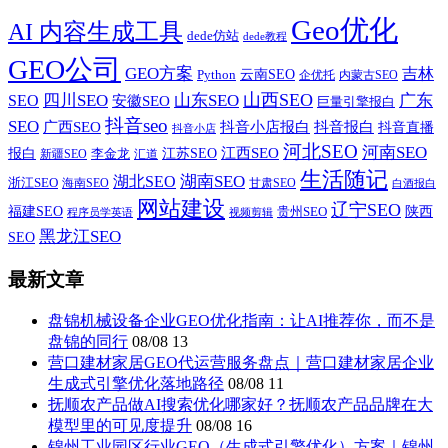
Geo优化
AI 内容生成工具
dede仿站
dede教程
GEO公司
GEO方案
吉林
云南SEO
Python
企优托
内蒙古SEO
山西SEO
SEO
四川SEO
山东SEO
广东
安徽SEO
巨量引擎报白
抖音seo
SEO
广西SEO
抖音小店报白
抖音报白
抖音直播
抖音小店
河北SEO
河南SEO
江西SEO
报白
李金龙
江苏SEO
新疆SEO
汇道
生活随记
湖南SEO
湖北SEO
浙江SEO
甘肃SEO
海南SEO
白酒报白
网站建设
辽宁SEO
福建SEO
贵州SEO
陕西
程序员学英语
视频剪辑
黑龙江SEO
SEO
最新文章
盘锦机械设备企业GEO优化指南：让AI推荐你，而不是
盘锦的同行
08/08
13
营口建材家居GEO代运营服务盘点｜营口建材家居企业
生成式引擎优化落地路径
08/08
11
抚顺农产品做AI搜索优化哪家好？抚顺农产品品牌在大
模型里的可见度提升
08/08
16
锦州工业园区行业GEO（生成式引擎优化）方案｜锦州