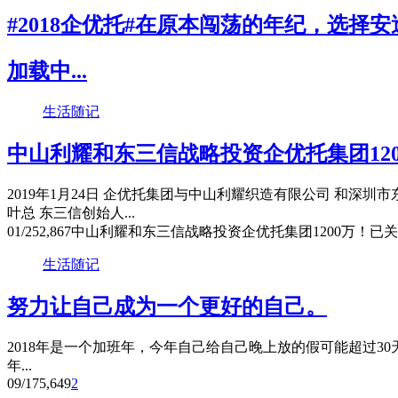
#2018企优托#在原本闯荡的年纪，选择安
加载中...
生活随记
中山利耀和东三信战略投资企优托集团120
2019年1月24日 企优托集团与中山利耀织造有限公司 和深
叶总 东三信创始人...
01/25
2,867
中山利耀和东三信战略投资企优托集团1200万！
已关
生活随记
努力让自己成为一个更好的自己。
2018年是一个加班年，今年自己给自己晚上放的假可能超过30天，剩
年...
09/17
5,649
2