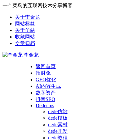
一个菜鸟的互联网技术分享博客
关于李金龙
网站标签
关于仿站
收藏网站
文章归档
李金龙
返回首页
招财兔
GEO优化
AI内容生成
数字资产
抖音SEO
Dedecms
dede仿站
dede模板
dede素材
dede开发
dede教程