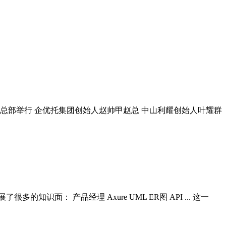
集团总部举行 企优托集团创始人赵帅甲赵总 中山利耀创始人叶耀群
面： 产品经理 Axure UML ER图 API ... 这一