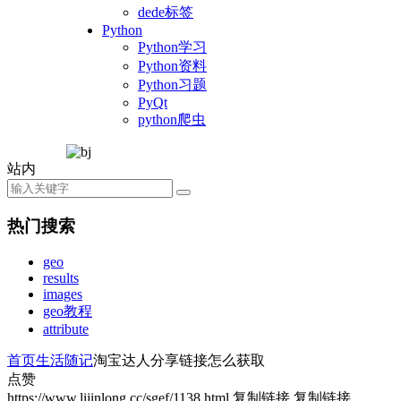
dede标签
Python
Python学习
Python资料
Python习题
PyQt
python爬虫
站内
热门搜索
geo
results
images
geo教程
attribute
首页
生活随记
淘宝达人分享链接怎么获取
点赞
https://www.lijinlong.cc/sgef/1138.html
复制链接
复制链接