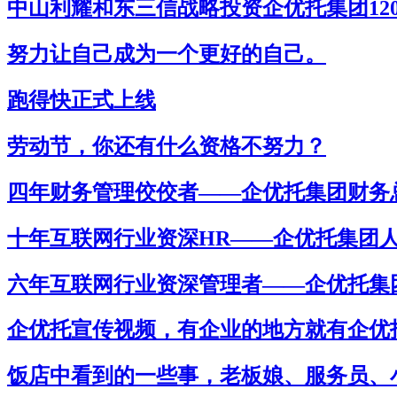
中山利耀和东三信战略投资企优托集团120
努力让自己成为一个更好的自己。
跑得快正式上线
劳动节，你还有什么资格不努力？
四年财务管理佼佼者——企优托集团财务
十年互联网行业资深HR——企优托集团
六年互联网行业资深管理者——企优托集
企优托宣传视频，有企业的地方就有企优
饭店中看到的一些事，老板娘、服务员、