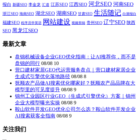
河北SEO
河南SEO
江西SEO
报白
李金龙
江苏SEO
新疆SEO
汇道
生活随记
湖南SEO
湖北SEO
浙江SEO
甘肃SEO
海南SEO
白酒报白
网站建设
辽宁SEO
福建SEO
贵州SEO
陕西
程序员学英语
视频剪辑
黑龙江SEO
SEO
最新文章
盘锦机械设备企业GEO优化指南：让AI推荐你，而不是
盘锦的同行
08/08
10
营口建材家居GEO代运营服务盘点｜营口建材家居企业
生成式引擎优化落地路径
08/08
8
抚顺农产品做AI搜索优化哪家好？抚顺农产品品牌在大
模型里的可见度提升
08/08
9
锦州工业园区行业GEO（生成式引擎优化）方案｜锦州
企业大模型曝光实操
08/08
9
鞍山软件开发GEO优化公司怎么选？鞍山软件开发企业
AI搜索获客全指南
08/08
9
关注我们