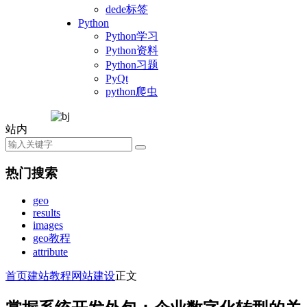
dede标签
Python
Python学习
Python资料
Python习题
PyQt
python爬虫
站内
热门搜索
geo
results
images
geo教程
attribute
首页
建站教程
网站建设
正文