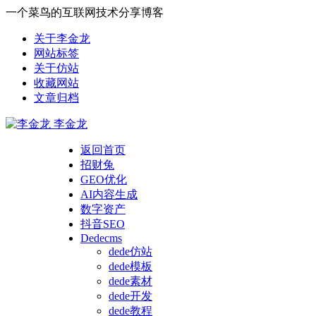
一个菜鸟的互联网技术分享博客
关于李金龙
网站标签
关于仿站
收藏网站
文章归档
李金龙
返回首页
招财兔
GEO优化
AI内容生成
数字资产
抖音SEO
Dedecms
dede仿站
dede模板
dede素材
dede开发
dede教程