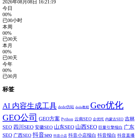
2026年08月08日 16:21:20
今日
00%
已
00
小时
本周
00%
已
00
天
本月
00%
已
00
天
今年
00%
已
00
月
标签
Geo优化
AI 内容生成工具
dede仿站
dede教程
GEO公司
GEO方案
吉林
云南SEO
Python
企优托
内蒙古SEO
山西SEO
SEO
四川SEO
山东SEO
广东
安徽SEO
巨量引擎报白
抖音seo
SEO
广西SEO
抖音小店报白
抖音报白
抖音直播
抖音小店