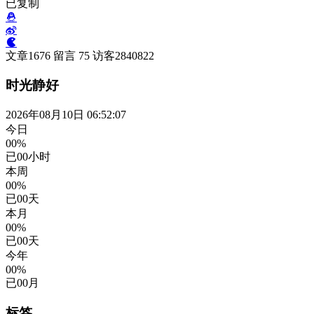
已复制
文章
1676
留言
75
访客
2840822
时光静好
2026年08月10日 06:52:08
今日
00%
已
00
小时
本周
00%
已
00
天
本月
00%
已
00
天
今年
00%
已
00
月
标签