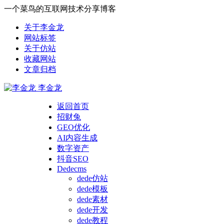
一个菜鸟的互联网技术分享博客
关于李金龙
网站标签
关于仿站
收藏网站
文章归档
李金龙
返回首页
招财兔
GEO优化
AI内容生成
数字资产
抖音SEO
Dedecms
dede仿站
dede模板
dede素材
dede开发
dede教程