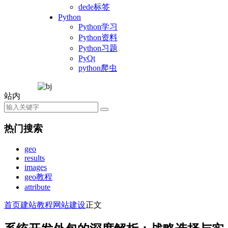
dede标签
Python
Python学习
Python资料
Python习题
PyQt
python爬虫
站内
热门搜索
geo
results
images
geo教程
attribute
首页
建站教程
网站建设
正文