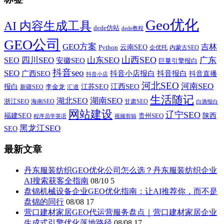
Geo优化
AI 内容生成工具
dede仿站
dede教程
GEO公司
GEO方案
吉林
云南SEO
Python
企优托
内蒙古SEO
山西SEO
SEO
四川SEO
山东SEO
广东
安徽SEO
巨量引擎报白
抖音seo
SEO
广西SEO
抖音小店报白
抖音报白
抖音直播
抖音小店
河北SEO
河南SEO
江西SEO
报白
李金龙
江苏SEO
新疆SEO
汇道
生活随记
湖南SEO
湖北SEO
浙江SEO
甘肃SEO
海南SEO
白酒报白
网站建设
辽宁SEO
福建SEO
贵州SEO
陕西
程序员学英语
视频剪辑
黑龙江SEO
SEO
最新文章
丹东服装纺织GEO优化公司怎么选？丹东服装纺织企业
AI搜索获客全指南
08/10
5
盘锦机械设备企业GEO优化指南：让AI推荐你，而不是
盘锦的同行
08/08
17
营口建材家居GEO代运营服务盘点｜营口建材家居企业
生成式引擎优化落地路径
08/08
17