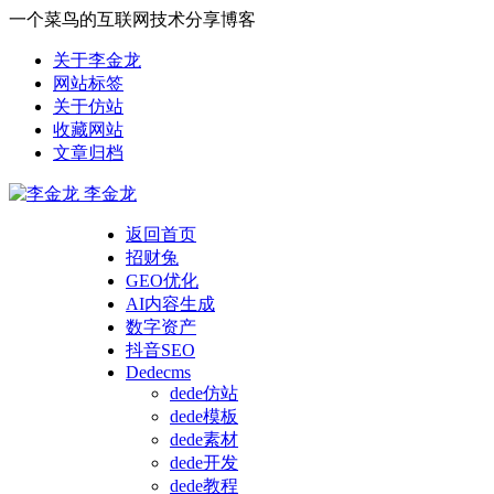
一个菜鸟的互联网技术分享博客
关于李金龙
网站标签
关于仿站
收藏网站
文章归档
李金龙
返回首页
招财兔
GEO优化
AI内容生成
数字资产
抖音SEO
Dedecms
dede仿站
dede模板
dede素材
dede开发
dede教程