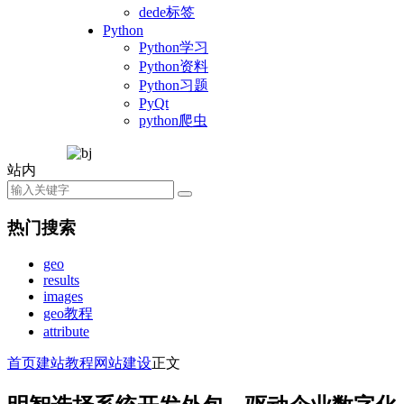
dede标签
Python
Python学习
Python资料
Python习题
PyQt
python爬虫
站内
热门搜索
geo
results
images
geo教程
attribute
首页
建站教程
网站建设
正文