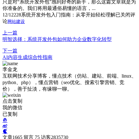
只是对“系统开发外包”感到好奇的新手，那么这篇文章就是为
你准备的。我们将用最通俗易懂的语言，...
12/12
228
系统开发外包入门指南：从零开始轻松理解
已关闭评
论
网站建设
上一篇
明智选择：系统开发外包如何助力企业数字化转型
下一篇
AI内容生成综合性指南
李金龙
互联网技术分享博客，懂点技术（仿站、建站、前端、linux、
python、php），懂点营销（seo优化、搜索引擎营销、竞
价），善于扯淡，有缘聊一聊。
点击复制
我的微信
已复制
文章
1665
留言
75
访客
2835730