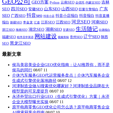
GEO公司
GEO方案
吉林
云南SEO
Python
企优托
内蒙古SEO
山西SEO
SEO
四川SEO
山东SEO
广东
安徽SEO
巨量引擎报白
抖音seo
SEO
广西SEO
抖音小店报白
抖音报白
抖音直播
抖音小店
河北SEO
河南SEO
江西SEO
报白
李金龙
江苏SEO
新疆SEO
汇道
生活随记
湖南SEO
湖北SEO
浙江SEO
甘肃SEO
海南SEO
白酒报白
网站建设
辽宁SEO
福建SEO
贵州SEO
陕西
程序员学英语
视频剪辑
黑龙江SEO
SEO
最新文章
侯马美容美业企业GEO优化指南：让AI推荐你，而不是
侯马的同行
08/07
11
介休汽车服务GEO代运营服务盘点｜介休汽车服务企业
生成式引擎优化落地路径
08/07
12
河津制造业做AI搜索优化哪家好？河津制造业品牌在大
模型里的可见度提升
08/07
10
永济外贸出口行业GEO（生成式引擎优化）方案｜永济
企业大模型曝光实操
08/07
11
原平电商零售GEO优化公司怎么选？原平电商零售企业
AI搜索获客全指南
08/07
10