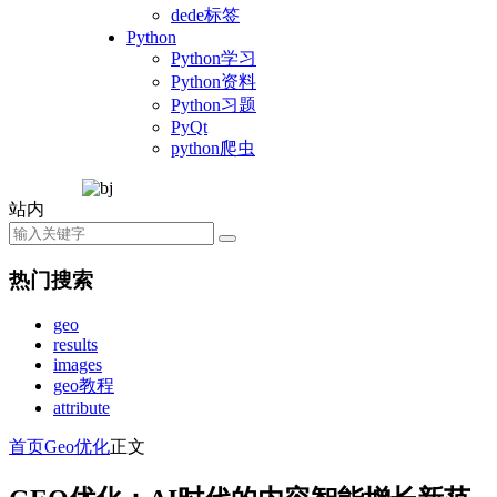
dede标签
Python
Python学习
Python资料
Python习题
PyQt
python爬虫
站内
热门搜索
geo
results
images
geo教程
attribute
首页
Geo优化
正文