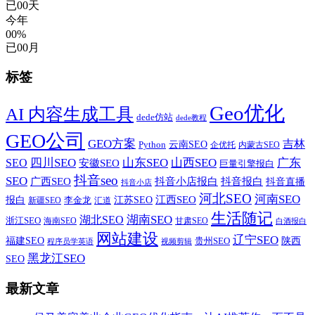
已
00
天
今年
00%
已
00
月
标签
Geo优化
AI 内容生成工具
dede仿站
dede教程
GEO公司
GEO方案
吉林
云南SEO
Python
企优托
内蒙古SEO
山西SEO
SEO
四川SEO
山东SEO
广东
安徽SEO
巨量引擎报白
抖音seo
SEO
广西SEO
抖音小店报白
抖音报白
抖音直播
抖音小店
河北SEO
河南SEO
江西SEO
报白
李金龙
江苏SEO
新疆SEO
汇道
生活随记
湖南SEO
湖北SEO
浙江SEO
甘肃SEO
海南SEO
白酒报白
网站建设
辽宁SEO
福建SEO
贵州SEO
陕西
程序员学英语
视频剪辑
黑龙江SEO
SEO
最新文章