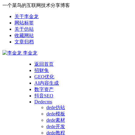
一个菜鸟的互联网技术分享博客
关于李金龙
网站标签
关于仿站
收藏网站
文章归档
李金龙
返回首页
招财兔
GEO优化
AI内容生成
数字资产
抖音SEO
Dedecms
dede仿站
dede模板
dede素材
dede开发
dede教程