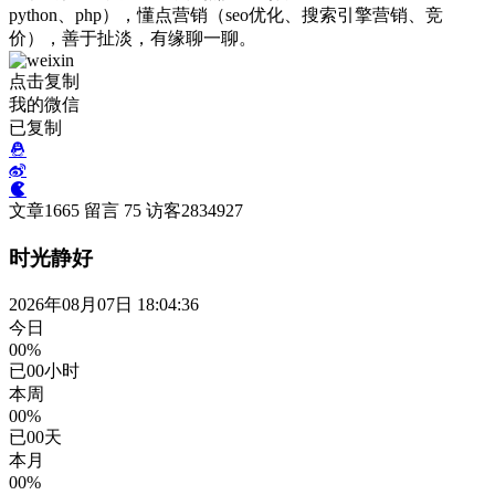
python、php），懂点营销（seo优化、搜索引擎营销、竞
价），善于扯淡，有缘聊一聊。
点击复制
我的微信
已复制
文章
1665
留言
75
访客
2834927
时光静好
2026年08月07日 18:04:37
今日
00%
已
00
小时
本周
00%
已
00
天
本月
00%