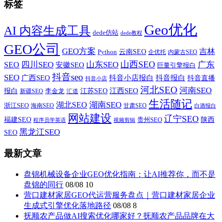
标签
Geo优化
AI 内容生成工具
dede仿站
dede教程
GEO公司
GEO方案
吉林
云南SEO
Python
企优托
内蒙古SEO
山西SEO
SEO
四川SEO
山东SEO
广东
安徽SEO
巨量引擎报白
抖音seo
SEO
广西SEO
抖音小店报白
抖音报白
抖音直播
抖音小店
河北SEO
河南SEO
江西SEO
报白
李金龙
江苏SEO
新疆SEO
汇道
生活随记
湖南SEO
湖北SEO
浙江SEO
甘肃SEO
海南SEO
白酒报白
网站建设
辽宁SEO
福建SEO
贵州SEO
陕西
程序员学英语
视频剪辑
黑龙江SEO
SEO
最新文章
盘锦机械设备企业GEO优化指南：让AI推荐你，而不是
盘锦的同行
08/08
10
营口建材家居GEO代运营服务盘点｜营口建材家居企业
生成式引擎优化落地路径
08/08
8
抚顺农产品做AI搜索优化哪家好？抚顺农产品品牌在大