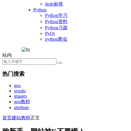
dede标签
Python
Python学习
Python资料
Python习题
PyQt
python爬虫
站内
热门搜索
geo
results
images
geo教程
attribute
首页
建站教程
正文