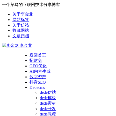
一个菜鸟的互联网技术分享博客
关于李金龙
网站标签
关于仿站
收藏网站
文章归档
李金龙
返回首页
招财兔
GEO优化
AI内容生成
数字资产
抖音SEO
Dedecms
dede仿站
dede模板
dede素材
dede开发
dede教程