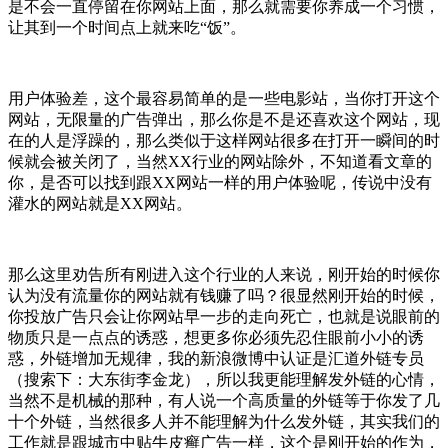
是不会一直停留在你网站上面，那么就需要你养成一个习惯，
让其到一个时间点上就来吃“饭”。
用户体验差，这个最容易简单的是一些电影站，当你打开这个
网站，无限量的广告弹出，那么你是不是还喜欢这个网站，现
在的人是浮躁的，那么类似于这样网站很多在打开一瞬间的时
候就会被关闭了，当然XX行业的网站除外，不知道看文章的
你，是否可以找到跟XX网站一样的用户体验呢，传说中没有
灌水的网站就是XX网站。
那么这里劝告所有刚进入这个行业的人来说，刚开始的时候你
认为没有流量你的网站就有钱赚了吗？很显然刚开始的时候，
你投放广告只会让你网站早一步的走向死亡，也就是说眼前的
物质只是一点点的诱惑，想更多你必须先忍住眼前小小的诱
惑，外链增加无规律，我的新浪微博中认证是汇道外链专员
（搜索下：大东街李金龙），所以我更能理解发外链的心情，
当然不是机械的那种，有人说一个高质量的外链等于你发了几
十个外链，当然很多人并不能理解为什么发外链，其实我们的
工作就是跟城市中贴牛皮癣广告一样，这个是刚开始的作为，