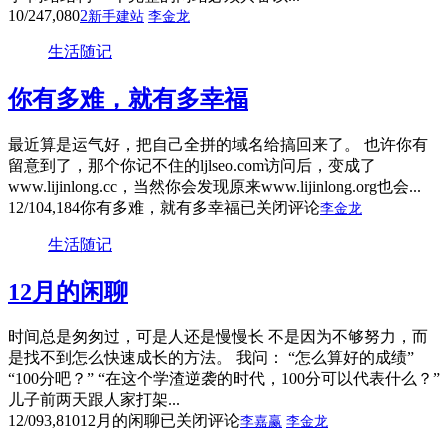
10/24
7,080
2
新手建站
李金龙
生活随记
你有多难，就有多幸福
最近算是运气好，把自己全拼的域名给搞回来了。 也许你有
留意到了，那个你记不住的ljlseo.com访问后，变成了
www.lijinlong.cc，当然你会发现原来www.lijinlong.org也会...
12/10
4,184
你有多难，就有多幸福
已关闭评论
李金龙
生活随记
12月的闲聊
时间总是匆匆过，可是人还是慢慢长 不是因为不够努力，而
是找不到怎么快速成长的方法。 我问： “怎么算好的成绩”
“100分吧？” “在这个学渣逆袭的时代，100分可以代表什么？”
儿子前两天跟人家打架...
12/09
3,810
12月的闲聊
已关闭评论
李嘉赢
李金龙