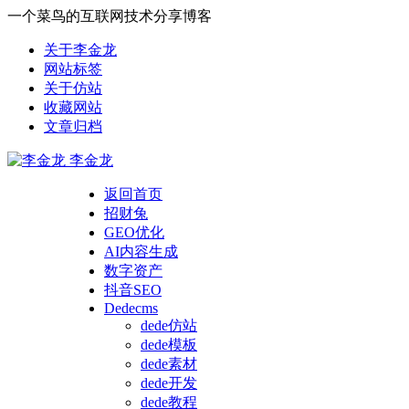
一个菜鸟的互联网技术分享博客
关于李金龙
网站标签
关于仿站
收藏网站
文章归档
李金龙
返回首页
招财兔
GEO优化
AI内容生成
数字资产
抖音SEO
Dedecms
dede仿站
dede模板
dede素材
dede开发
dede教程