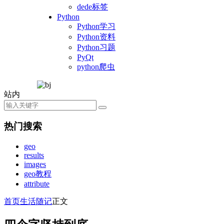
dede标签
Python
Python学习
Python资料
Python习题
PyQt
python爬虫
站内
热门搜索
geo
results
images
geo教程
attribute
首页
生活随记
正文