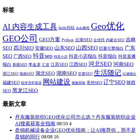
标签
Geo优化
AI 内容生成工具
dede仿站
dede教程
GEO公司
GEO方案
吉林
云南SEO
Python
企优托
内蒙古SEO
山西SEO
SEO
四川SEO
山东SEO
广东
安徽SEO
巨量引擎报白
抖音seo
SEO
广西SEO
抖音小店报白
抖音报白
抖音直播
抖音小店
河北SEO
河南SEO
江西SEO
报白
李金龙
江苏SEO
新疆SEO
汇道
生活随记
湖南SEO
湖北SEO
浙江SEO
甘肃SEO
海南SEO
白酒报白
网站建设
辽宁SEO
福建SEO
贵州SEO
陕西
程序员学英语
视频剪辑
黑龙江SEO
SEO
最新文章
丹东服装纺织GEO优化公司怎么选？丹东服装纺织企业
AI搜索获客全指南
08/10
4
盘锦机械设备企业GEO优化指南：让AI推荐你，而不是
盘锦的同行
08/08
16