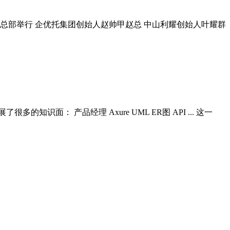
集团总部举行 企优托集团创始人赵帅甲赵总 中山利耀创始人叶耀群
面： 产品经理 Axure UML ER图 API ... 这一