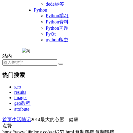
dede标签
Python
Python学习
Python资料
Python习题
PyQt
python爬虫
站内
热门搜索
geo
results
images
geo教程
attribute
首页
生活随记
2014最大的心愿—健康
点赞
https://www.lijinlong.cc/sgef/252.html
复制链接
复制链接