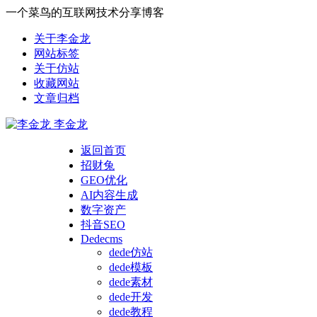
一个菜鸟的互联网技术分享博客
关于李金龙
网站标签
关于仿站
收藏网站
文章归档
李金龙
返回首页
招财兔
GEO优化
AI内容生成
数字资产
抖音SEO
Dedecms
dede仿站
dede模板
dede素材
dede开发
dede教程