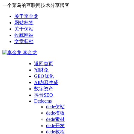
一个菜鸟的互联网技术分享博客
关于李金龙
网站标签
关于仿站
收藏网站
文章归档
李金龙
返回首页
招财兔
GEO优化
AI内容生成
数字资产
抖音SEO
Dedecms
dede仿站
dede模板
dede素材
dede开发
dede教程