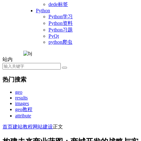
dede标签
Python
Python学习
Python资料
Python习题
PyQt
python爬虫
站内
热门搜索
geo
results
images
geo教程
attribute
首页
建站教程
网站建设
正文