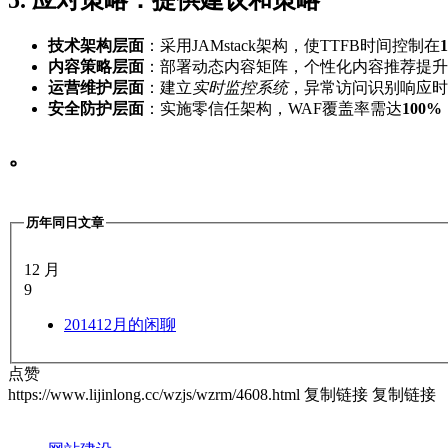
5. 应对策略：提供建议和策略
技术架构层面
：采用JAMstack架构，使TTFB时间控制在
内容策略层面
：部署动态内容矩阵，个性化内容推荐提升
运营维护层面
：建立
实时监控系统
，异常访问识别响应时
安全防护层面
：实施零信任架构，WAF覆盖率需达
100%
。
历年同日文章
12 月
9
2014
12月的闲聊
点赞
https://www.lijinlong.cc/wzjs/wzrm/4608.html
复制链接
复制链接