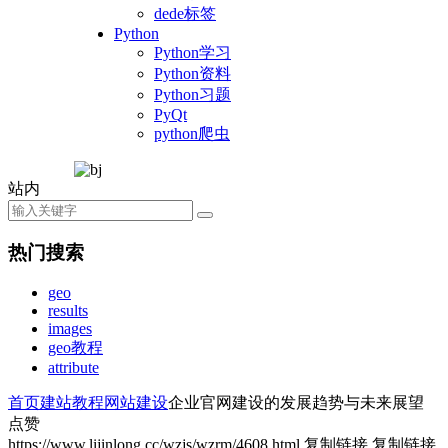
dede标签
Python
Python学习
Python资料
Python习题
PyQt
python爬虫
站内
热门搜索
geo
results
images
geo教程
attribute
首页
建站教程
网站建设
企业官网建设的发展趋势与未来展望
点赞
https://www.lijinlong.cc/wzjs/wzrm/4608.html
复制链接
复制链接