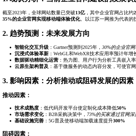
截至2023年，全球网站数量已突破
13亿
，其中企业官网占比约
35%的企业官网实现移动端体验优化
。以江苏一网推为代表的技
2. 趋势预测：未来发展方向
智能化交互升级
：Gartner预测到2025年，
30%的企业官网
沉浸式体验革新
：WebGL和WebXR技术应用率预计年增
数据驱动精细化运营
：热力图、用户行为分析工具嵌入率将
云原生架构普及
：基于微服务的动态内容分发，可使官网
3. 影响因素：分析推动或阻碍发展的因素
推动因素：
技术成熟度
：低代码开发平台使定制化成本降低
50%
市场需求变化
：B2B采购决策中，
73%的买家通过官网
基础设施完善
：5G普及使移动端加载速度提升
300%
阻碍因素：