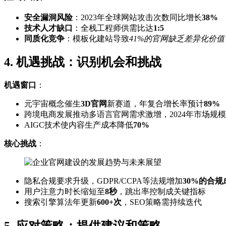
安全漏洞风险
：2023年全球网站攻击次数同比增长
38%
技术人才缺口
：全栈工程师供需比达
1:5
同质化竞争
：模板化建站导致
41%的官网缺乏差异化价值
4. 机遇挑战：识别机会和挑战
机遇窗口
：
元宇宙概念催生
3D官网
新赛道，年复合增长率预计
89%
跨境电商发展推动多语言官网需求激增，2024年市场规
AIGC技术使内容生产成本降低
70%
核心挑战
：
隐私合规要求升级，GDPR/CCPA等法规增加
30%的合规
用户注意力时长缩短至
8秒
，跳出率控制成关键指标
搜索引擎算法年更新
600+次
，SEO策略需持续迭代