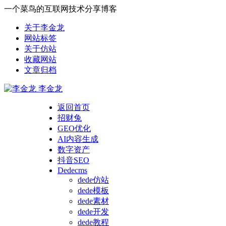
一个菜鸟的互联网技术分享博客
关于李金龙
网站标签
关于仿站
收藏网站
文章归档
李金龙
返回首页
招财兔
GEO优化
AI内容生成
数字资产
抖音SEO
Dedecms
dede仿站
dede模板
dede素材
dede开发
dede教程