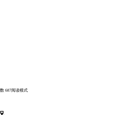
数 687
阅读模式
况