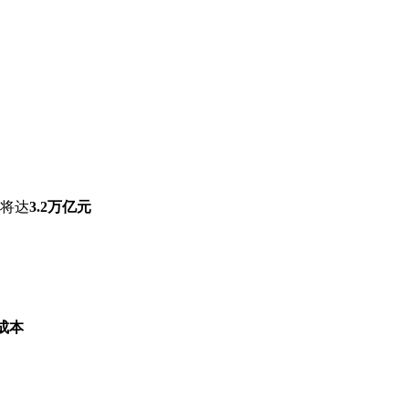
模将达
3.2万亿元
成本